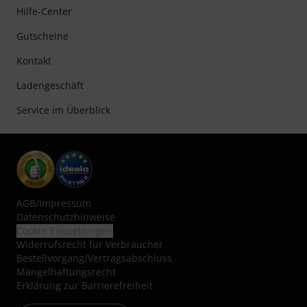
Hilfe-Center
Gutscheine
Kontakt
Ladengeschäft
Service im Überblick
AGB
/
Impressum
Datenschutzhinweise
Cookie-Einstellungen
Widerrufsrecht für Verbraucher
Bestellvorgang/Vertragsabschluss
Mängelhaftungsrecht
Erklärung zur Barrierefreiheit