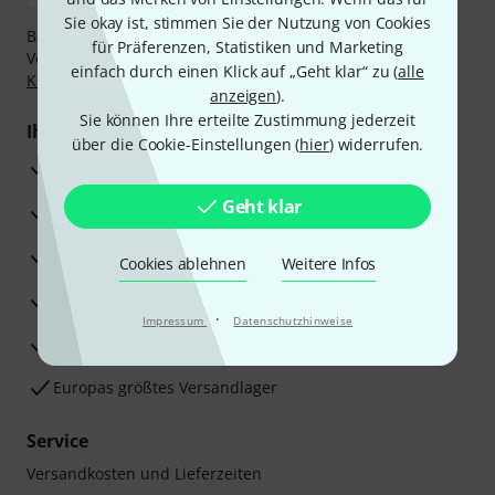
Sie okay ist, stimmen Sie der Nutzung von Cookies
Bezahlen Sie vertraulich und sicher per Nachnahme,
für Präferenzen, Statistiken und Marketing
Vorkasse, PayPal, Amazon Pay,
Klarna Sofort bezahlen
,
einfach durch einen Klick auf „Geht klar“ zu (
alle
Klarna Ratenzahlung
oder Kreditkarte.
anzeigen
).
Sie können Ihre erteilte Zustimmung jederzeit
Ihre Vorteile
über die Cookie-Einstellungen (
hier
) widerrufen.
3 Jahre Thomann Garantie
Geht klar
30 Tage Money-Back-Garantie
Reparaturservice
Cookies ablehnen
Weitere Infos
Beratung durch Fachexperten
·
Impressum
Datenschutzhinweise
Zufriedenheitsgarantie
Europas größtes Versandlager
Service
Versandkosten und Lieferzeiten