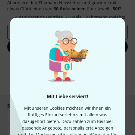
Abonniere den Thomann Newsletter und gewinne mit
etwas Glück einen von
50 Gutscheinen
über jeweils
50€
!
Inspirierende Beiträge
Deals
Thomann Insights
E-Mail-Adresse
*
Jetzt anmelden
Mit Klick auf „Jetzt anmelden“ stimmen Sie dem Erhalt von E-Mail-
Werbung und einer Messung des E-Mail-Nutzungsverhaltens zu. Die
Abmeldung ist jederzeit möglich. Weitere Informationen finden Sie in
unseren
Datenschutzhinweisen
.
* Pflichtfeld
Mit Liebe serviert!
Sicher einkaufen & bezahlen
Mit unseren Cookies möchten wir Ihnen ein
fluffiges Einkaufserlebnis mit allem was
dazugehört bieten. Dazu zählen zum Beispiel
passende Angebote, personalisierte Anzeigen
und das Merken von Einstellungen. Wenn das für