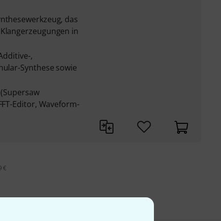
ynthesewerkzeug, das
r Klangerzeugungen in
Additive-,
anular-Synthese sowie
w (Supersaw
 FFT-Editor, Waveform-
9 €