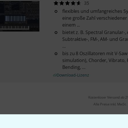
35
flexibles und umfangreiches S
eine große Zahl verschiedene
einem ...
bietet z. B. Spectral Granular-, 
Subtraktive-, FM-, AM- und Gr
...
bis zu 8 Oszillatoren mit V-Sa
simulation), Chorder, Vibrato,
Bending, ...
Download-Lizenz
Kostenloser Versand ab 2
Alle Preise inkl. MwSt.