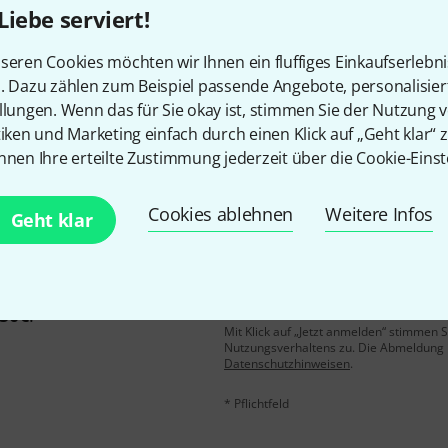
Liebe serviert!
Gefällt Ihnen, was Sie sehen?
seren Cookies möchten wir Ihnen ein fluffiges Einkaufserlebn
n. Dazu zählen zum Beispiel passende Angebote, personalisie
llungen. Wenn das für Sie okay ist, stimmen Sie der Nutzung 
Teilen
Hilfe & Feedback
tiken und Marketing einfach durch einen Klick auf „Geht klar“ z
nnen Ihre erteilte Zustimmung jederzeit über die Cookie-Einst
Cookies ablehnen
Weitere Infos
Geht klar
E-Mail-Adresse
*
 gewinne mit etwas Glück
50€
!
Mit Klick auf „Jetzt anmelden“ stimmen
Nutzungsverhaltens zu. Die Abmeldung is
Datenschutzhinweisen
.
* Pflichtfeld