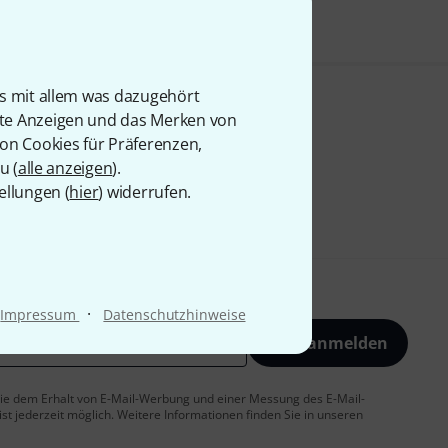
is mit allem was dazugehört
rte Anzeigen und das Merken von
von Cookies für Präferenzen,
u (
alle anzeigen
).
ellungen (
hier
) widerrufen.
·
Impressum
Datenschutzhinweise
Jetzt anmelden
 Sie dem Erhalt von E-Mail-Werbung und einer Messung des E-Mail-
t jederzeit möglich. Weitere Informationen finden Sie in unseren