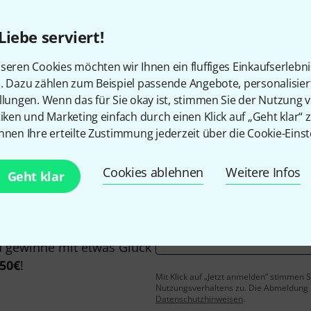
Liebe serviert!
seren Cookies möchten wir Ihnen ein fluffiges Einkaufserlebn
Gefällt Ihnen, was Sie sehen?
n. Dazu zählen zum Beispiel passende Angebote, personalisie
llungen. Wenn das für Sie okay ist, stimmen Sie der Nutzung 
tiken und Marketing einfach durch einen Klick auf „Geht klar“ z
Teilen
Hilfe & Feedback
nnen Ihre erteilte Zustimmung jederzeit über die Cookie-Einst
Cookies ablehnen
Weitere Infos
Geht klar
E-Mail-Adresse
*
 gewinne mit etwas Glück
50€
!
Mit Klick auf „Jetzt anmelden“ stimmen
Nutzungsverhaltens zu. Die Abmeldung is
Datenschutzhinweisen
.