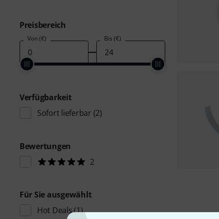
Preisbereich
Von (€)
Bis (€)
Verfügbarkeit
Sofort lieferbar
(2)
Bewertungen
2
Für Sie ausgewählt
Hot Deals
(1)