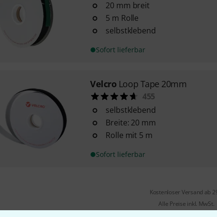
20 mm breit
5 m Rolle
selbstklebend
Sofort lieferbar
Velcro
Loop Tape 20mm
455
selbstklebend
Breite: 20 mm
Rolle mit 5 m
Sofort lieferbar
Kostenloser Versand ab 2
Alle Preise inkl. MwSt.