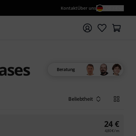
Kontakt
Über uns
DE / €
e mit Suchwort {searchTerm} starten
Cases
Beratung
Beliebtheit
24
€
4,80
€
/ m