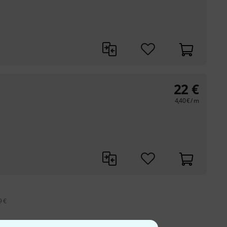
22
€
4,40
€
/ m
9 €