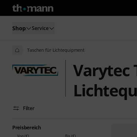
Shop
Service
Taschen für Lichtequipment
Varytec 
Lichteq
Filter
Preisbereich
Von (€)
Bis (€)