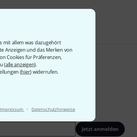
is mit allem was dazugehört
rte Anzeigen und das Merken von
von Cookies für Präferenzen,
u (
alle anzeigen
).
ellungen (
hier
) widerrufen.
·
Impressum
Datenschutzhinweise
Jetzt anmelden