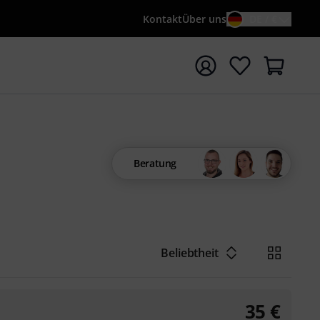
Kontakt
Über uns
DE / €
e mit Suchwort {searchTerm} starten
Beratung
Beliebtheit
35
€