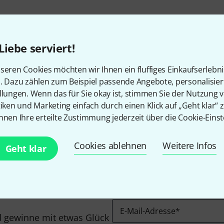
Liebe serviert!
seren Cookies möchten wir Ihnen ein fluffiges Einkaufserlebn
n. Dazu zählen zum Beispiel passende Angebote, personalisie
llungen. Wenn das für Sie okay ist, stimmen Sie der Nutzung 
Gefällt Ihnen, was Sie sehen?
tiken und Marketing einfach durch einen Klick auf „Geht klar“ z
nnen Ihre erteilte Zustimmung jederzeit über die Cookie-Einst
Teilen
Hilfe & Feedback
Cookies ablehnen
Weitere Infos
Geht klar
E-Mail-Adresse
*
 gewinne mit etwas Glück