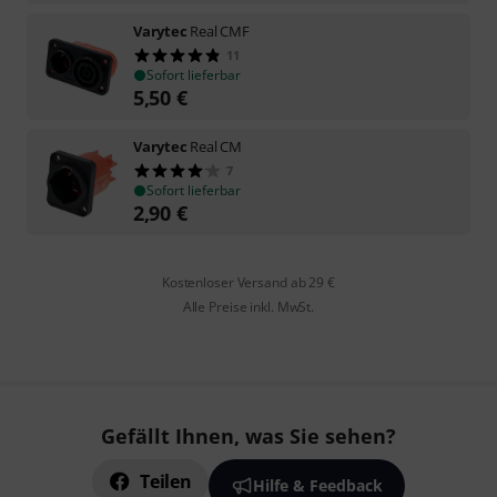
Varytec
Real CMF
11
Sofort lieferbar
5,50
€
Varytec
Real CM
7
Sofort lieferbar
2,90
€
Kostenloser Versand ab 29 €
Alle Preise inkl. MwSt.
Gefällt Ihnen, was Sie sehen?
Teilen
Hilfe & Feedback