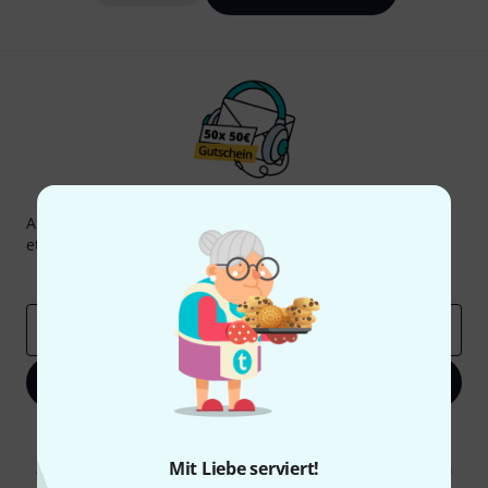
Thomann Newsletter
Abonniere den Thomann Newsletter und gewinne mit
etwas Glück einen von
50 Gutscheinen
über jeweils
50€
!
Inspirierende Beiträge
Deals
Thomann Insights
E-Mail-Adresse
*
Jetzt anmelden
Mit Klick auf „Jetzt anmelden“ stimmen Sie dem Erhalt von E-Mail-
Werbung und einer Messung des E-Mail-Nutzungsverhaltens zu. Die
Mit Liebe serviert!
Abmeldung ist jederzeit möglich. Weitere Informationen finden Sie in
unseren
Datenschutzhinweisen
.