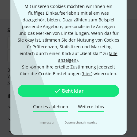
Mit unseren Cookies möchten wir Ihnen ein
* Pflichtfeld
fluffiges Einkaufserlebnis mit allem was
dazugehört bieten. Dazu zählen zum Beispiel
passende Angebote, personalisierte Anzeigen
Sicher einkaufen & bezahlen
und das Merken von Einstellungen. Wenn das für
Sie okay ist, stimmen Sie der Nutzung von Cookies
für Präferenzen, Statistiken und Marketing
einfach durch einen Klick auf „Geht klar“ zu (
alle
anzeigen
).
Sie können Ihre erteilte Zustimmung jederzeit
Bezahlen Sie vertraulich und sicher per Nachnahme,
über die Cookie-Einstellungen (
hier
) widerrufen.
Vorkasse, PayPal, Amazon Pay,
Klarna Sofort bezahlen
,
Klarna Ratenzahlung
oder Kreditkarte.
Geht klar
Ihre Vorteile
3 Jahre Thomann Garantie
Cookies ablehnen
Weitere Infos
30 Tage Money-Back-Garantie
·
Impressum
Datenschutzhinweise
Reparaturservice