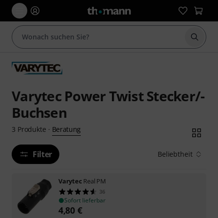
Suche 
Varytec Power Twist Stecker/-
Buchsen
Beratung
3
Produkte
·
Filter
Beliebtheit
Varytec
Real PM
36
Sofort lieferbar
4,80
€