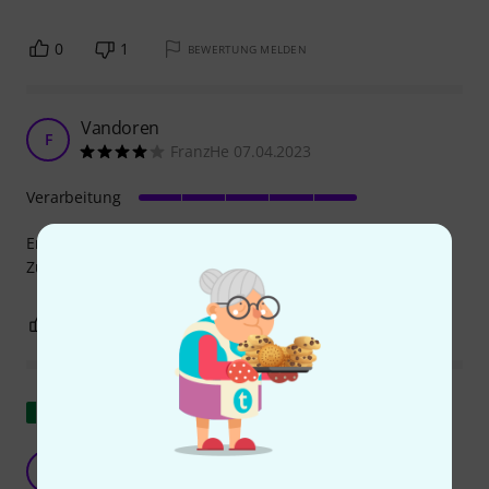
0
1
BEWERTUNG MELDEN
Vandoren
F
FranzHe 07.04.2023
Verarbeitung
Entspricht ganz den Erwartungen, nur das wechseln der
Zusatzplatten geht etwas schwer.
0
0
BEWERTUNG MELDEN
Original zeigen
Hervorragend, selbst wenn...
P
P_Frank 23.06.2024