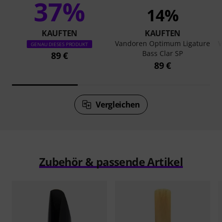
37%
14%
KAUFTEN
KAUFTEN
Vandoren Optimum Ligature
V
GENAU DIESES PRODUKT
Bass Clar SP
89 €
89 €
Vergleichen
Zubehör & passende Artikel