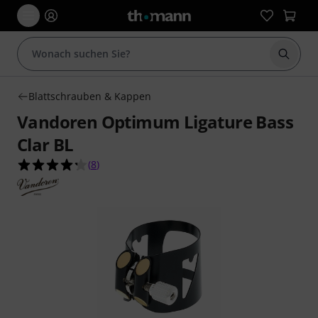
Suche 
Blattschrauben & Kappen
Vandoren Optimum Ligature Bass
Clar BL
4.3 von 5 Sternen aus 8 Kundenbewertungen
(
8
)