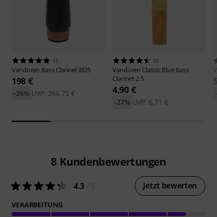
13
35
Vandoren
Bass Clarinet BD5
Vandoren
Classic Blue Bass
V
Clarinet 2.5
198 €
4,90 €
-26%
UVP: 266,75 €
-27%
UVP: 6,71 €
8
Kundenbewertungen
Jetzt bewerten
4.3
/ 5
VERARBEITUNG