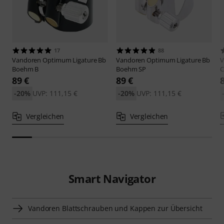
17
88
Vandoren
Optimum Ligature Bb
Vandoren
Optimum Ligature Bb
V
Boehm B
Boehm SP
C
89 €
89 €
-20%
UVP: 111,15 €
-20%
UVP: 111,15 €
Vergleichen
Vergleichen
Smart Navigator
Vandoren Blattschrauben und Kappen zur Übersicht