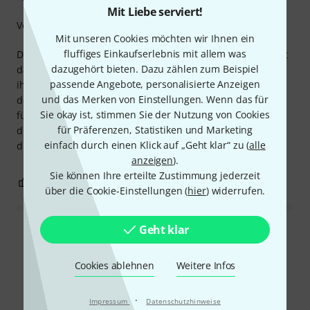
Mit Liebe serviert!
Verarbeitung
Mit unseren Cookies möchten wir Ihnen ein
fluffiges Einkaufserlebnis mit allem was
Die Blattschraube ist hervorragend, sehr vielseitig und hält
dazugehört bieten. Dazu zählen zum Beispiel
das Rohrblatt sicher. Die austauschbaren Platten erfüllen
passende Angebote, personalisierte Anzeigen
ihren Zweck, und man kann die Klangnuancen zwischen
und das Merken von Einstellungen. Wenn das für
den verschiedenen Typen heraushören. Ich habe ihr keine
Sie okay ist, stimmen Sie der Nutzung von Cookies
fünf Sterne gegeben, da die Stabilität nicht optimal ist, da
für Präferenzen, Statistiken und Marketing
die Vorgängerversionen solider waren; diese hier sind
einfach durch einen Klick auf „Geht klar“ zu (
alle
dünner und können sich leicht verziehen.
anzeigen
).
Sie können Ihre erteilte Zustimmung jederzeit
0
0
BEWERTUNG MELDEN
über die Cookie-Einstellungen (
hier
) widerrufen.
Geht klar
Alle Bewertungen lesen
Cookies ablehnen
Weitere Infos
Schon gewusst?
·
Impressum
Datenschutzhinweise