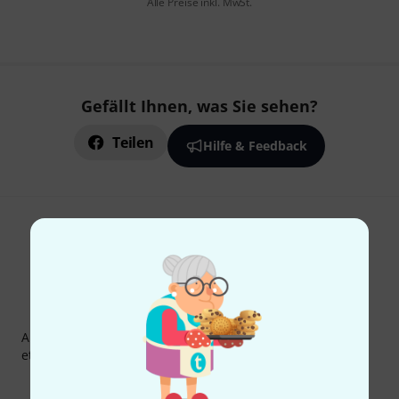
Alle Preise inkl. MwSt.
Gefällt Ihnen, was Sie sehen?
Teilen
Hilfe & Feedback
Thomann Newsletter
Abonniere den Thomann Newsletter und gewinne mit
etwas Glück einen von
50 Gutscheinen
über jeweils
50€
!
Inspirierende Beiträge
Deals
Thomann Insights