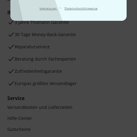
·
Impressum
Datenschutzhinweise
Ihre Vorteile
3 Jahre Thomann Garantie
30 Tage Money-Back-Garantie
Reparaturservice
Beratung durch Fachexperten
Zufriedenheitsgarantie
Europas größtes Versandlager
Service
Versandkosten und Lieferzeiten
Hilfe-Center
Gutscheine