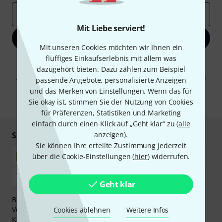
E-Mail-Adresse
*
Mit Liebe serviert!
Jetzt anmelden
Mit unseren Cookies möchten wir Ihnen ein
fluffiges Einkaufserlebnis mit allem was
Mit Klick auf „Jetzt anmelden“ stimmen Sie dem Erhalt von E-Mail-
dazugehört bieten. Dazu zählen zum Beispiel
Werbung und einer Messung des E-Mail-Nutzungsverhaltens zu. Die
Abmeldung ist jederzeit möglich. Weitere Informationen finden Sie in
passende Angebote, personalisierte Anzeigen
unseren
Datenschutzhinweisen
.
und das Merken von Einstellungen. Wenn das für
Sie okay ist, stimmen Sie der Nutzung von Cookies
* Pflichtfeld
für Präferenzen, Statistiken und Marketing
einfach durch einen Klick auf „Geht klar“ zu (
alle
Sicher einkaufen & bezahlen
anzeigen
).
Sie können Ihre erteilte Zustimmung jederzeit
über die Cookie-Einstellungen (
hier
) widerrufen.
Geht klar
Bezahlen Sie vertraulich und sicher per Nachnahme,
Vorkasse, PayPal, Amazon Pay,
Klarna Sofort bezahlen
,
Cookies ablehnen
Weitere Infos
Klarna Ratenzahlung
oder Kreditkarte.