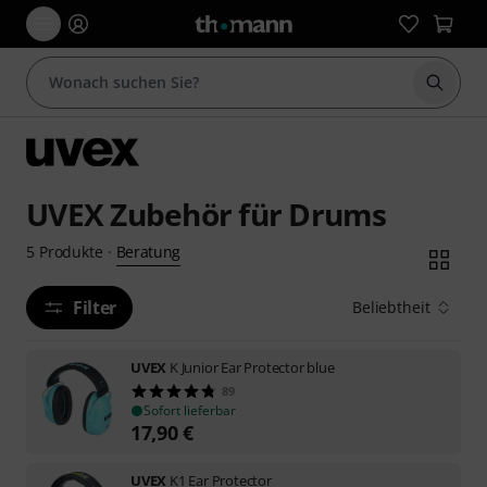
Suche 
UVEX Zubehör für Drums
Beratung
5
Produkte
·
Filter
Beliebtheit
UVEX
K Junior Ear Protector blue
89
Sofort lieferbar
17,90
€
UVEX
K1 Ear Protector