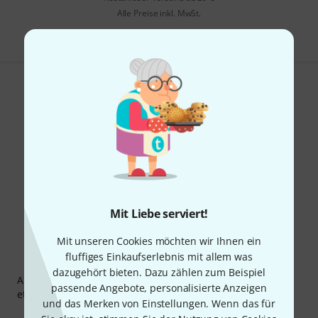
Alle Preise inkl. MwSt.
Gefällt Ihnen, was Sie sehen?
Teilen
Hilfe & Feedback
Mit Liebe serviert!
Mit unseren Cookies möchten wir Ihnen ein
fluffiges Einkaufserlebnis mit allem was
Thomann Newsletter
dazugehört bieten. Dazu zählen zum Beispiel
Abonniere den Thomann Newsletter und gewinne mit
passende Angebote, personalisierte Anzeigen
etwas Glück einen von
50 Gutscheinen
über jeweils
50€
!
und das Merken von Einstellungen. Wenn das für
Inspirierende Beiträge
Deals
Thomann Insights