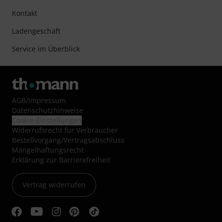
Kontakt
Ladengeschäft
Service im Überblick
AGB
/
Impressum
Datenschutzhinweise
Cookie-Einstellungen
Widerrufsrecht für Verbraucher
Bestellvorgang/Vertragsabschluss
Mängelhaftungsrecht
Erklärung zur Barrierefreiheit
Vertrag widerrufen