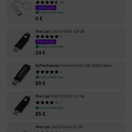
18
TOP-SELLER
Sofort lieferbar
6
€
the t.pc
USB 3.0 Stick 128 GB
5
TOP-SELLER
Sofort lieferbar
24
€
DJ Techtools
Chroma Drive USB 256GB Black
2
Sofort lieferbar
89
€
the t.pc
USB 3.0 Stick 512 GB
1
Sofort lieferbar
85
€
the t.pc
USB 3.0 Stick 32 GB