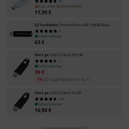
70
In ca. einer Woche lieferbar
11,90
€
DJ Techtools
Chroma Drive USB 128GB Black
5
Sofort lieferbar
63
€
the t.pc
USB 3.0 Stick 256 GB
2
Sofort lieferbar
39
€
-7%
30-Tage-Bestpreis
:
42
€
the t.pc
USB 3.0 Stick 16 GB
104
Sofort lieferbar
16,90
€
Kostenloser Versand ab 29 €