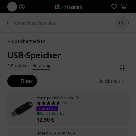
Suche 
Speichermedien
USB-Speicher
Beratung
9
Produkte
·
Filter
Beliebtheit
the t.pc
USB Stick 64 Gb
142
TOP-SELLER
Sofort lieferbar
12,90
€
Botex
USB Stick 16GB