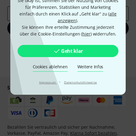
Sie okay ist, stimmen Sie der Nutzung von Cookies
für Präferenzen, Statistiken und Marketing
E-Mail-Adresse
*
einfach durch einen Klick auf „Geht klar“ zu (
alle
anzeigen
).
Sie können Ihre erteilte Zustimmung jederzeit
Jetzt anmelden
über die Cookie-Einstellungen (
hier
) widerrufen.
Mit Klick auf „Jetzt anmelden“ stimmen Sie dem Erhalt von E-Mail-
Werbung und einer Messung des E-Mail-Nutzungsverhaltens zu. Die
Geht klar
Abmeldung ist jederzeit möglich. Weitere Informationen finden Sie in
unseren
Datenschutzhinweisen
.
Cookies ablehnen
Weitere Infos
* Pflichtfeld
·
Impressum
Datenschutzhinweise
Sicher einkaufen & bezahlen
Bezahlen Sie vertraulich und sicher per Nachnahme,
Vorkasse, PayPal, Amazon Pay,
Klarna Sofort bezahlen
,