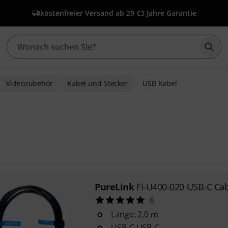
kostenfreier Versand ab 29 €
3 Jahre Garantie
Such
Videozubehör
Kabel und Stecker
USB Kabel
PureLink
FI-U400-020 USB-C Ca
6
Länge: 2,0 m
USB-C USB-C