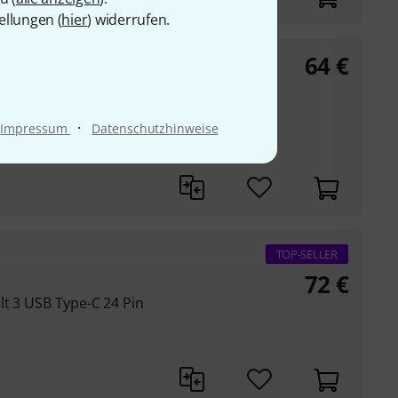
ellungen (
hier
) widerrufen.
64
€
auf USB Typ C male
·
Impressum
Datenschutzhinweise
TOP-SELLER
72
€
lt 3 USB Type-C 24 Pin