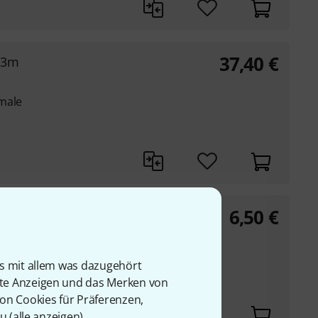
37,40
€
e 3m
male
6,50
€
le 2m
is mit allem was dazugehört
r
rte Anzeigen und das Merken von
von Cookies für Präferenzen,
u (
alle anzeigen
).