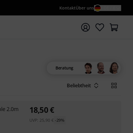
Kontakt
Über uns
DE / €
e mit Suchwort {searchTerm} starten
Beratung
Beliebtheit
18,50
€
ble 2.0m
UVP:
25,90
€
-29%