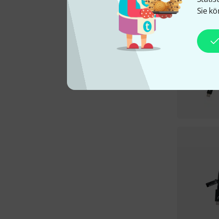
Sie kö