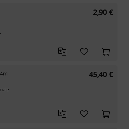
2,90
€
r
45,40
€
e 4m
male