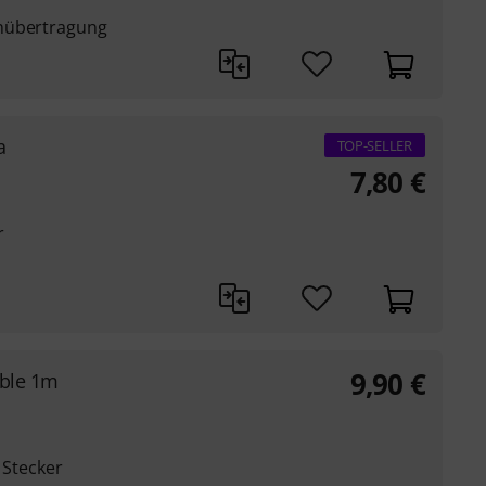
enübertragung
a
TOP-SELLER
7,80
€
r
9,90
€
able 1m
 Stecker