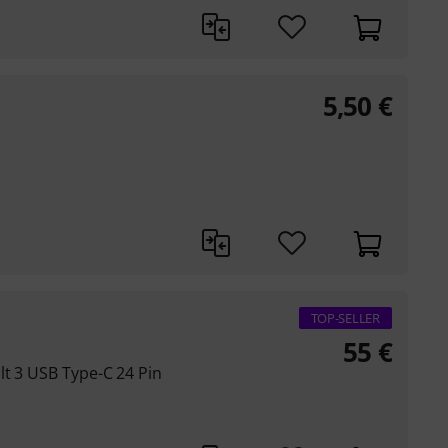
5,50
€
TOP-SELLER
55
€
lt 3 USB Type-C 24 Pin