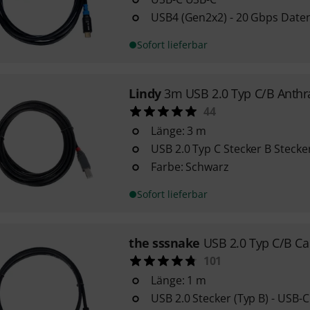
USB4 (Gen2x2) - 20 Gbps Dat
Sofort lieferbar
Lindy
3m USB 2.0 Typ C/B Anthr
44
Länge: 3 m
USB 2.0 Typ C Stecker B Stecke
Farbe: Schwarz
Sofort lieferbar
the sssnake
USB 2.0 Typ C/B C
101
Länge: 1 m
USB 2.0 Stecker (Typ B) - USB-C