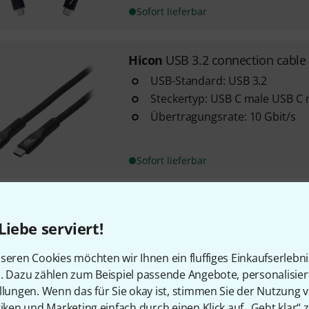
Sofort lieferbar
Hicon
USB 3.2 connection cabl
USB-Standard: USB 3.2
Steckertyp: USB C male USB C 
Übertragungsrate: 10 Gbit/s
Sofort lieferbar
pro snake
USB 2.0 Typ C/B Cab
Liebe serviert!
159
Länge: 2 m
seren Cookies möchten wir Ihnen ein fluffiges Einkaufserlebn
USB Typ C auf USB 2.0 B Stecke
n. Dazu zählen zum Beispiel passende Angebote, personalisie
llungen. Wenn das für Sie okay ist, stimmen Sie der Nutzung 
tiken und Marketing einfach durch einen Klick auf „Geht klar“ z