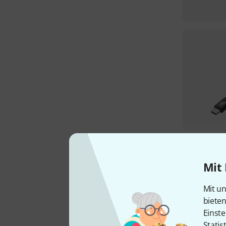
Mit 
Mit un
biete
Einste
Statis