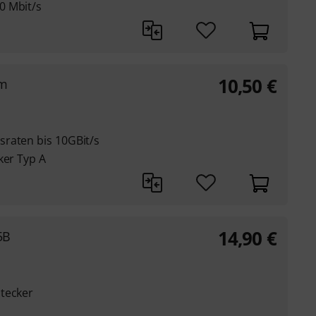
0 Mbit/s
10,50
€
5m
raten bis 10GBit/s
ker Typ A
14,90
€
5B
tecker