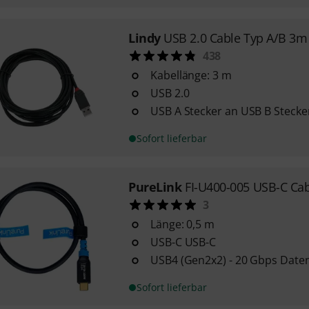
Lindy
USB 2.0 Cable Typ A/B 3m
438
Kabellänge: 3 m
USB 2.0
USB A Stecker an USB B Stecke
Sofort lieferbar
PureLink
FI-U400-005 USB-C Ca
3
Länge: 0,5 m
USB-C USB-C
USB4 (Gen2x2) - 20 Gbps Dat
Sofort lieferbar