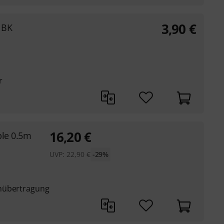
3,90
€
 BK
r
16,20
€
ble 0.5m
UVP:
22,90
€
-29%
enübertragung