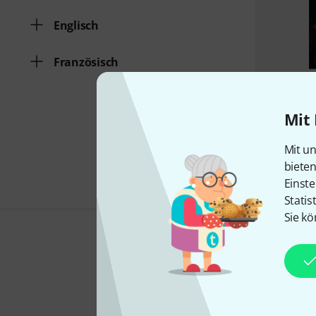
Englisch
Französisch
Mit 
Mit un
biete
Einste
Statis
Sie kö