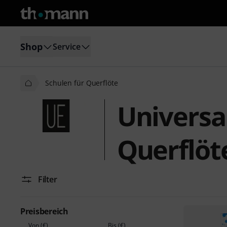
Shop
Service
Schulen für Querflöte
Universal
Querflöt
Filter
Preisbereich
Von (€)
Bis (€)