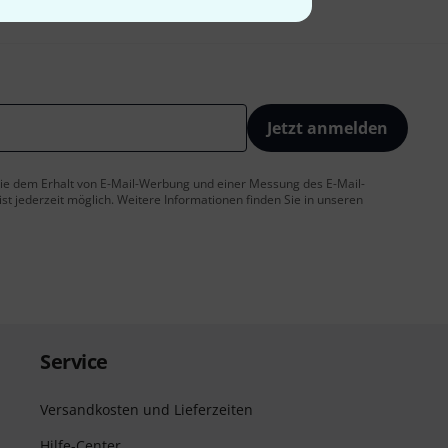
Jetzt anmelden
 Sie dem Erhalt von E-Mail-Werbung und einer Messung des E-Mail-
t jederzeit möglich. Weitere Informationen finden Sie in unseren
Service
Versandkosten und Lieferzeiten
Hilfe-Center