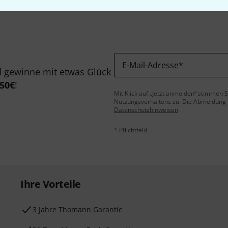
E-Mail-Adresse
*
 gewinne mit etwas Glück
50€
!
Mit Klick auf „Jetzt anmelden“ stimmen
Nutzungsverhaltens zu. Die Abmeldung is
Datenschutzhinweisen
.
* Pflichtfeld
Ihre Vorteile
3 Jahre Thomann Garantie