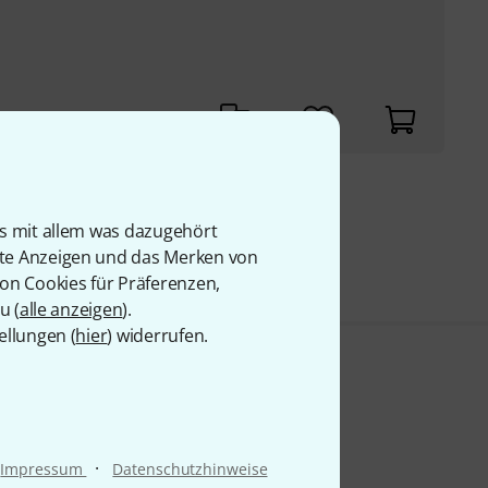
9 €
is mit allem was dazugehört
rte Anzeigen und das Merken von
von Cookies für Präferenzen,
u (
alle anzeigen
).
ellungen (
hier
) widerrufen.
·
Impressum
Datenschutzhinweise