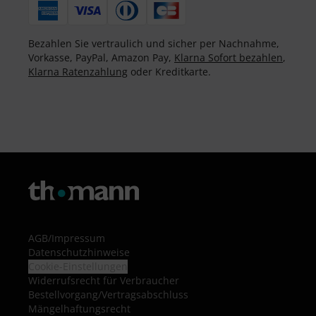
Bezahlen Sie vertraulich und sicher per Nachnahme,
Vorkasse, PayPal, Amazon Pay,
Klarna Sofort bezahlen
,
Klarna Ratenzahlung
oder Kreditkarte.
AGB
/
Impressum
Datenschutzhinweise
Cookie-Einstellungen
Widerrufsrecht für Verbraucher
Bestellvorgang/Vertragsabschluss
Mängelhaftungsrecht