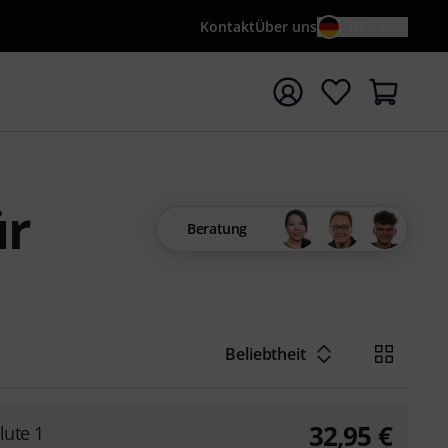
Kontakt
Über uns
DE / €
e mit Suchwort {searchTerm} starten
ür
Beratung
Beliebtheit
32,95
€
lute 1