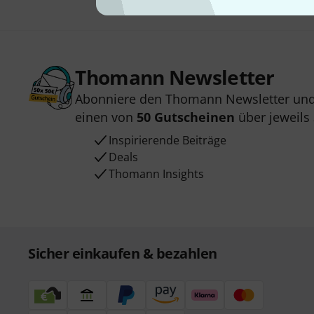
Thomann Newsletter
Abonniere den Thomann Newsletter und
einen von
50 Gutscheinen
über jeweils
Inspirierende Beiträge
Deals
Thomann Insights
Sicher einkaufen & bezahlen