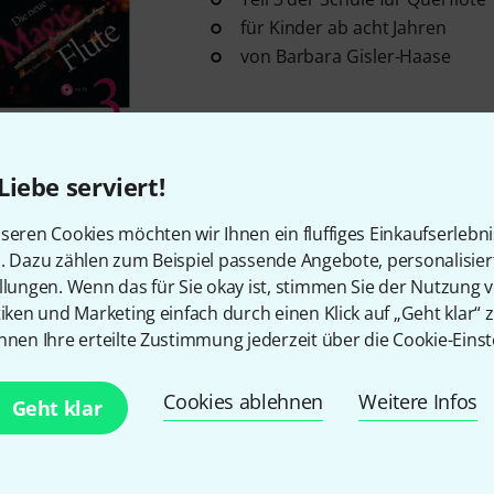
für Kinder ab acht Jahren
von Barbara Gisler-Haase
Sofort lieferbar
Liebe serviert!
Kostenloser Versand ab 2
seren Cookies möchten wir Ihnen ein fluffiges Einkaufserlebn
Alle Preise inkl. MwSt.
n. Dazu zählen zum Beispiel passende Angebote, personalisie
llungen. Wenn das für Sie okay ist, stimmen Sie der Nutzung 
tiken und Marketing einfach durch einen Klick auf „Geht klar“ z
nnen Ihre erteilte Zustimmung jederzeit über die Cookie-Einst
Gefällt Ihnen, was Sie sehen?
Cookies ablehnen
Weitere Infos
Geht klar
Teilen
Hilfe & Feedback