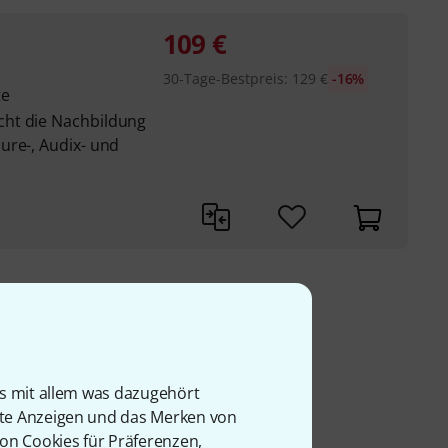
109
€
30-Tage-Bestpreis
:
129
€
-16%
te
ht die Nachbildung
ure-, Audix- und
9 €
is mit allem was dazugehört
rte Anzeigen und das Merken von
von Cookies für Präferenzen,