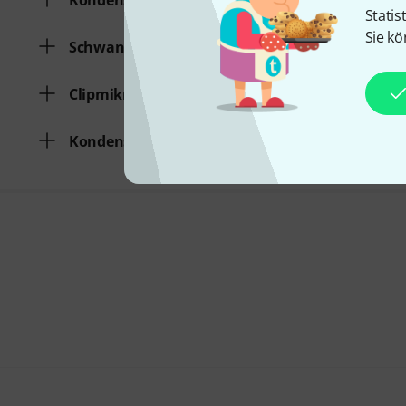
Kondensatormikrofon
Statis
Sie kö
Schwanenhals
Clipmikrofon
Kondensatormikrofon