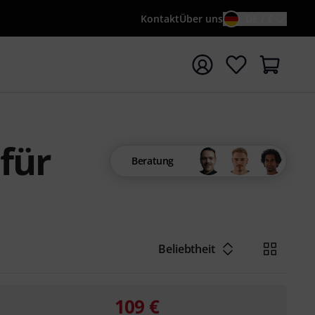
Kontakt
Über uns
DE / €
e mit Suchwort {searchTerm} starten
für
Beratung
Beliebtheit
109
€