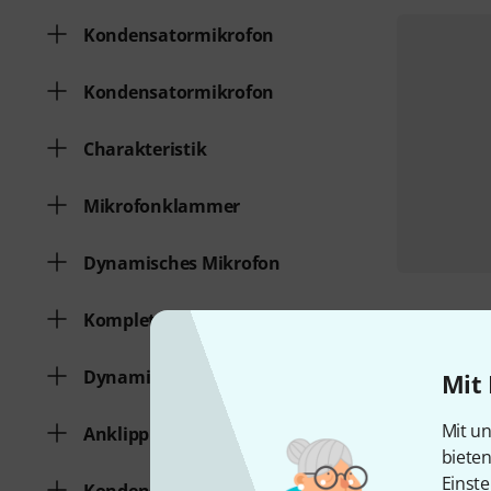
Kondensatormikrofon
Kondensatormikrofon
Charakteristik
Mikrofonklammer
Dynamisches Mikrofon
Komplett Set
Dynamisches Mikrofon
Mit 
Mit un
Anklippmikrofon
biete
Einste