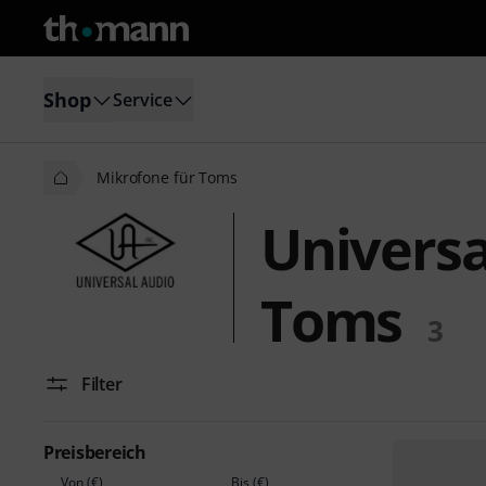
Shop
Service
Mikrofone für Toms
Universa
Toms
3
Filter
Preisbereich
Von (€)
Bis (€)