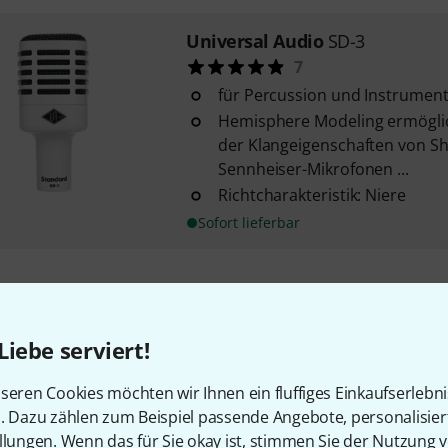
Universal Audio
SD-3
7
für Percussion und Instrumen
Hemisphere Modeling ermöglic
der Klangeigenschaften von Sh
Sennheiser-Mikrofonen ...
Richtcharakteristik: Niere
Sofort lieferbar
Kostenloser Versand ab 2
Alle Preise inkl. MwSt.
Liebe serviert!
seren Cookies möchten wir Ihnen ein fluffiges Einkaufserlebn
n. Dazu zählen zum Beispiel passende Angebote, personalisie
llungen. Wenn das für Sie okay ist, stimmen Sie der Nutzung 