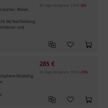
30-Tage-Bestpreis
:
119
€
-8%
rstärker, Bläser,
ht die Nachbildung
ennheiser und
e
285
€
30-Tage-Bestpreis
:
359
€
-21%
misphere Modeling
te
z