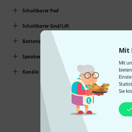
Schaltbarer Pad
Schaltbarer Gnd/Lift
Batteriespeisung
Mit 
Speaker Simulation
Mit un
biete
Kanäle
Einste
Statis
Sie kö