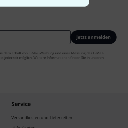
Jetzt anmelden
 Sie dem Erhalt von E-Mail-Werbung und einer Messung des E-Mail-
t jederzeit möglich. Weitere Informationen finden Sie in unseren
Service
Versandkosten und Lieferzeiten
Hilfe-Center