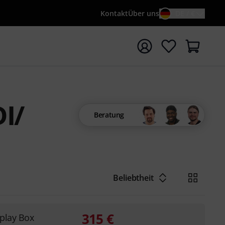
Kontakt
Über uns
DE / €
e mit Suchwort {searchTerm} starten
I/
Beratung
Beliebtheit
315
€
play Box