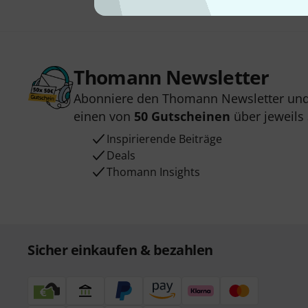
Thomann Newsletter
Abonniere den Thomann Newsletter und
einen von
50 Gutscheinen
über jeweils
Inspirierende Beiträge
Deals
Thomann Insights
Sicher einkaufen & bezahlen