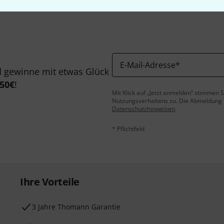
E-Mail-Adresse
*
 gewinne mit etwas Glück
50€
!
Mit Klick auf „Jetzt anmelden“ stimmen
Nutzungsverhaltens zu. Die Abmeldung is
Datenschutzhinweisen
.
* Pflichtfeld
Ihre Vorteile
3 Jahre Thomann Garantie