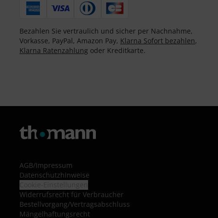
Bezahlen Sie vertraulich und sicher per Nachnahme,
Vorkasse, PayPal, Amazon Pay,
Klarna Sofort bezahlen
,
Klarna Ratenzahlung
oder Kreditkarte.
AGB
/
Impressum
Datenschutzhinweise
Cookie-Einstellungen
Widerrufsrecht für Verbraucher
Bestellvorgang/Vertragsabschluss
Mängelhaftungsrecht