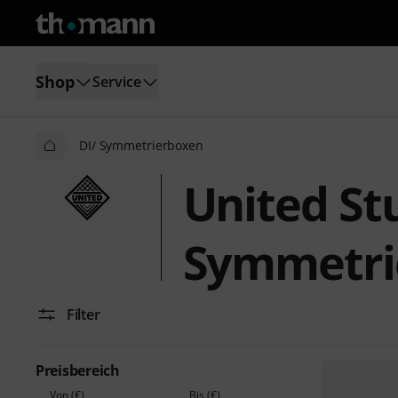
Shop
Service
DI/ Symmetrierboxen
United St
Symmetri
Filter
Preisbereich
Von (€)
Bis (€)