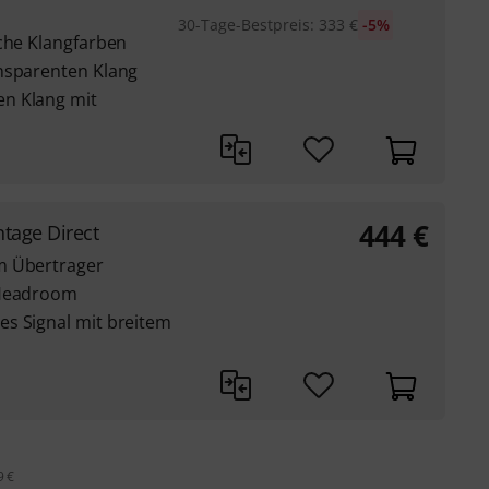
30-Tage-Bestpreis
:
333
€
-5%
iche Klangfarben
nsparenten Klang
n Klang mit
444
€
ntage Direct
m Übertrager
 Headroom
s Signal mit breitem
9 €