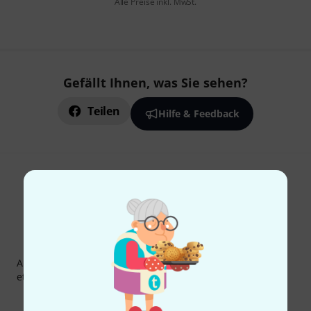
Alle Preise inkl. MwSt.
Gefällt Ihnen, was Sie sehen?
Teilen
Hilfe & Feedback
Thomann Newsletter
Abonniere den Thomann Newsletter und gewinne mit
etwas Glück einen von
50 Gutscheinen
über jeweils
50€
!
Inspirierende Beiträge
Deals
Thomann Insights