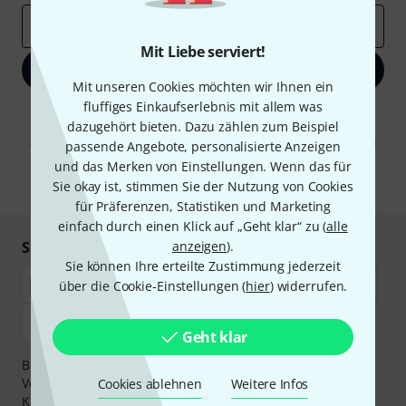
E-Mail-Adresse
*
Mit Liebe serviert!
Jetzt anmelden
Mit unseren Cookies möchten wir Ihnen ein
fluffiges Einkaufserlebnis mit allem was
Mit Klick auf „Jetzt anmelden“ stimmen Sie dem Erhalt von E-Mail-
dazugehört bieten. Dazu zählen zum Beispiel
Werbung und einer Messung des E-Mail-Nutzungsverhaltens zu. Die
Abmeldung ist jederzeit möglich. Weitere Informationen finden Sie in
passende Angebote, personalisierte Anzeigen
unseren
Datenschutzhinweisen
.
und das Merken von Einstellungen. Wenn das für
Sie okay ist, stimmen Sie der Nutzung von Cookies
* Pflichtfeld
für Präferenzen, Statistiken und Marketing
einfach durch einen Klick auf „Geht klar“ zu (
alle
Sicher einkaufen & bezahlen
anzeigen
).
Sie können Ihre erteilte Zustimmung jederzeit
über die Cookie-Einstellungen (
hier
) widerrufen.
Geht klar
Bezahlen Sie vertraulich und sicher per Nachnahme,
Vorkasse, PayPal, Amazon Pay,
Klarna Sofort bezahlen
,
Cookies ablehnen
Weitere Infos
Klarna Ratenzahlung
oder Kreditkarte.