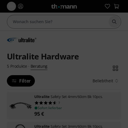
Suche 
Ultralite Hardware
Beratung
5
Produkte
·
Filter
Beliebtheit
Ultralite
Safety Set 4mm/60cm Bk 10pcs.
7
Sofort lieferbar
95
€
Ultralite
Safety Set 3mm/60cm Bk 10pcs.