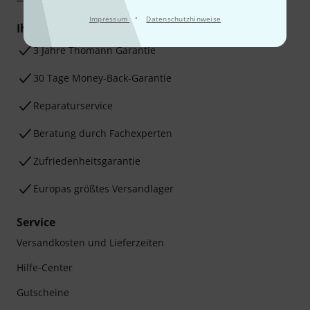
·
Impressum
Datenschutzhinweise
Ihre Vorteile
3 Jahre Thomann Garantie
30 Tage Money-Back-Garantie
Reparaturservice
Beratung durch Fachexperten
Zufriedenheitsgarantie
Europas größtes Versandlager
Service
Versandkosten und Lieferzeiten
Hilfe-Center
Gutscheine