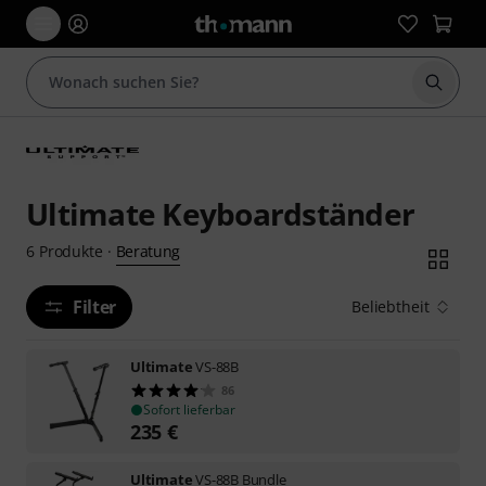
Suche 
Ultimate Keyboardständer
Beratung
6
Produkte
·
Filter
Beliebtheit
Ultimate
VS-88B
86
Sofort lieferbar
235
€
Ultimate
VS-88B Bundle