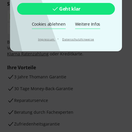
Sicher einkaufen & bezahlen
Geht klar
Cookies ablehnen
Weitere Infos
·
Impressum
Datenschutzhinweise
Bezahlen Sie vertraulich und sicher per Nachnahme,
Vorkasse, PayPal, Amazon Pay,
Klarna Sofort bezahlen
,
Klarna Ratenzahlung
oder Kreditkarte.
Ihre Vorteile
3 Jahre Thomann Garantie
30 Tage Money-Back-Garantie
Reparaturservice
Beratung durch Fachexperten
Zufriedenheitsgarantie