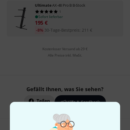
Ultimate
AX-48 Pro B B-Stock
1
Sofort lieferbar
195
€
-8%
30-Tage-Bestpreis
:
211
€
Kostenloser Versand ab 29 €
Alle Preise inkl. MwSt.
Gefällt Ihnen, was Sie sehen?
Teilen
Hilfe & Feedback