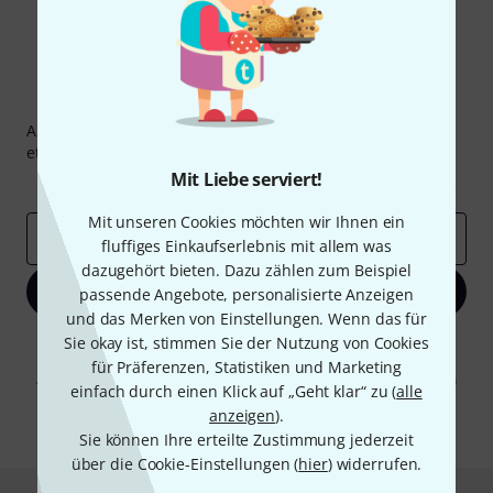
Thomann Newsletter
Abonniere den Thomann Newsletter und gewinne mit
etwas Glück einen von
50 Gutscheinen
über jeweils
50€
!
Mit Liebe serviert!
Inspirierende Beiträge
Deals
Thomann Insights
Mit unseren Cookies möchten wir Ihnen ein
E-Mail-Adresse
*
fluffiges Einkaufserlebnis mit allem was
dazugehört bieten. Dazu zählen zum Beispiel
Jetzt anmelden
passende Angebote, personalisierte Anzeigen
und das Merken von Einstellungen. Wenn das für
Sie okay ist, stimmen Sie der Nutzung von Cookies
Mit Klick auf „Jetzt anmelden“ stimmen Sie dem Erhalt von E-Mail-
Werbung und einer Messung des E-Mail-Nutzungsverhaltens zu. Die
für Präferenzen, Statistiken und Marketing
Abmeldung ist jederzeit möglich. Weitere Informationen finden Sie in
einfach durch einen Klick auf „Geht klar“ zu (
alle
unseren
Datenschutzhinweisen
.
anzeigen
).
* Pflichtfeld
Sie können Ihre erteilte Zustimmung jederzeit
über die Cookie-Einstellungen (
hier
) widerrufen.