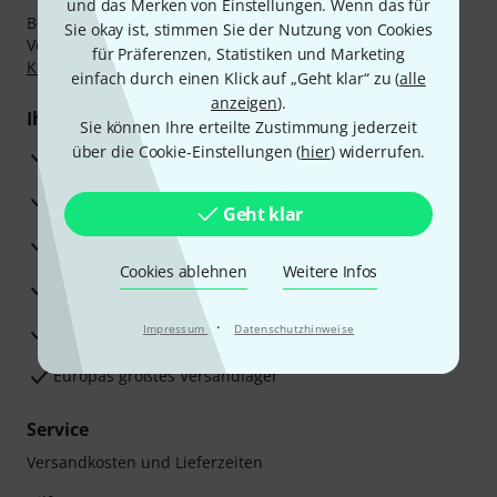
und das Merken von Einstellungen. Wenn das für
Bezahlen Sie vertraulich und sicher per Nachnahme,
Sie okay ist, stimmen Sie der Nutzung von Cookies
Vorkasse, PayPal, Amazon Pay,
Klarna Sofort bezahlen
,
für Präferenzen, Statistiken und Marketing
Klarna Ratenzahlung
oder Kreditkarte.
einfach durch einen Klick auf „Geht klar“ zu (
alle
anzeigen
).
Ihre Vorteile
Sie können Ihre erteilte Zustimmung jederzeit
über die Cookie-Einstellungen (
hier
) widerrufen.
3 Jahre Thomann Garantie
30 Tage Money-Back-Garantie
Geht klar
Reparaturservice
Cookies ablehnen
Weitere Infos
Beratung durch Fachexperten
·
Zufriedenheitsgarantie
Impressum
Datenschutzhinweise
Europas größtes Versandlager
Service
Versandkosten und Lieferzeiten