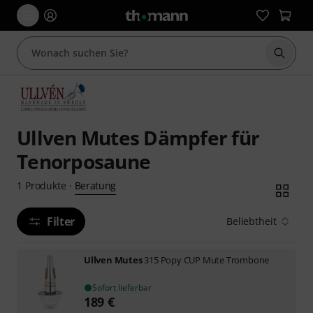
Suche 
Ullven Mutes Dämpfer für
Tenorposaune
Beratung
1
Produkte
·
Filter
Beliebtheit
Ullven Mutes
315 Popy CUP Mute Trombone
Sofort lieferbar
189
€