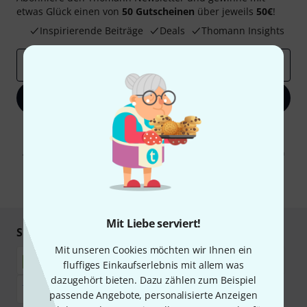
etwas Glück einen von
50 Gutscheinen
über jeweils
50€
!
Inspirierende Beiträge
Deals
Thomann Insights
E-Mail-Adresse
*
Jetzt anmelden
Mit Klick auf „Jetzt anmelden“ stimmen Sie dem Erhalt von E-Mail-
Werbung und einer Messung des E-Mail-Nutzungsverhaltens zu. Die
Abmeldung ist jederzeit möglich. Weitere Informationen finden Sie in
unseren
Datenschutzhinweisen
.
* Pflichtfeld
Mit Liebe serviert!
Sicher einkaufen & bezahlen
Mit unseren Cookies möchten wir Ihnen ein
fluffiges Einkaufserlebnis mit allem was
dazugehört bieten. Dazu zählen zum Beispiel
passende Angebote, personalisierte Anzeigen