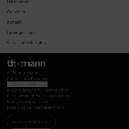
Hilfe-Center
Gutscheine
Kontakt
Ladengeschäft
Service im Überblick
AGB
/
Impressum
Datenschutzhinweise
Cookie-Einstellungen
Widerrufsrecht für Verbraucher
Bestellvorgang/Vertragsabschluss
Mängelhaftungsrecht
Erklärung zur Barrierefreiheit
Vertrag widerrufen