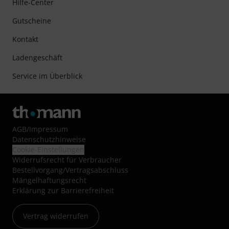
Hilfe-Center
Gutscheine
Kontakt
Ladengeschäft
Service im Überblick
AGB
/
Impressum
Datenschutzhinweise
Cookie-Einstellungen
Widerrufsrecht für Verbraucher
Bestellvorgang/Vertragsabschluss
Mängelhaftungsrecht
Erklärung zur Barrierefreiheit
Vertrag widerrufen