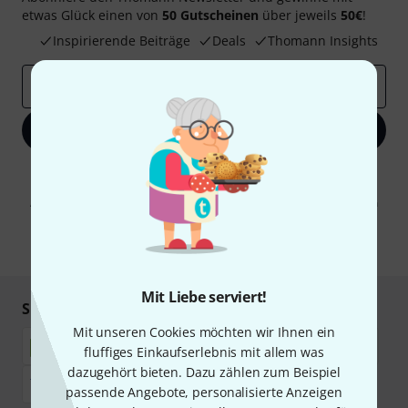
etwas Glück einen von
50 Gutscheinen
über jeweils
50€
!
Inspirierende Beiträge
Deals
Thomann Insights
E-Mail-Adresse
*
Jetzt anmelden
Mit Klick auf „Jetzt anmelden“ stimmen Sie dem Erhalt von E-Mail-
Werbung und einer Messung des E-Mail-Nutzungsverhaltens zu. Die
Abmeldung ist jederzeit möglich. Weitere Informationen finden Sie in
unseren
Datenschutzhinweisen
.
* Pflichtfeld
Mit Liebe serviert!
Sicher einkaufen & bezahlen
Mit unseren Cookies möchten wir Ihnen ein
fluffiges Einkaufserlebnis mit allem was
dazugehört bieten. Dazu zählen zum Beispiel
passende Angebote, personalisierte Anzeigen