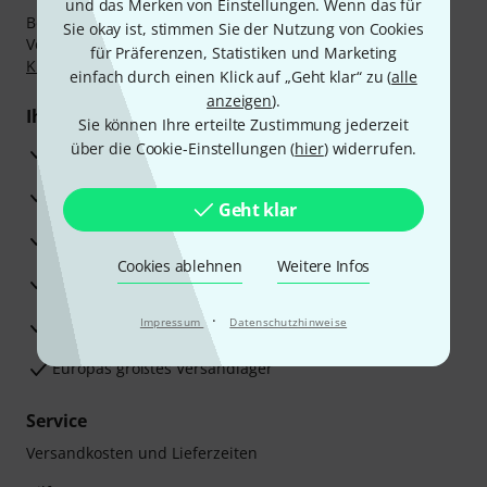
und das Merken von Einstellungen. Wenn das für
Bezahlen Sie vertraulich und sicher per Nachnahme,
Sie okay ist, stimmen Sie der Nutzung von Cookies
Vorkasse, PayPal, Amazon Pay,
Klarna Sofort bezahlen
,
für Präferenzen, Statistiken und Marketing
Klarna Ratenzahlung
oder Kreditkarte.
einfach durch einen Klick auf „Geht klar“ zu (
alle
anzeigen
).
Ihre Vorteile
Sie können Ihre erteilte Zustimmung jederzeit
über die Cookie-Einstellungen (
hier
) widerrufen.
3 Jahre Thomann Garantie
30 Tage Money-Back-Garantie
Geht klar
Reparaturservice
Cookies ablehnen
Weitere Infos
Beratung durch Fachexperten
·
Zufriedenheitsgarantie
Impressum
Datenschutzhinweise
Europas größtes Versandlager
Service
Versandkosten und Lieferzeiten