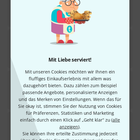
Sofort lieferbar
10,90
€
-27%
UVP:
14,95
€
UDG
Ultimate USB 2.0 Cable S1GR
13
Sofort lieferbar
9,90
€
Mit Liebe serviert!
-24%
UVP:
12,95
€
Mit unseren Cookies möchten wir Ihnen ein
UDG
Ultimate USB 2.0 Cable A1WH
fluffiges Einkaufserlebnis mit allem was
8
dazugehört bieten. Dazu zählen zum Beispiel
Sofort lieferbar
passende Angebote, personalisierte Anzeigen
9,90
€
und das Merken von Einstellungen. Wenn das für
-24%
UVP:
12,95
€
Sie okay ist, stimmen Sie der Nutzung von Cookies
für Präferenzen, Statistiken und Marketing
UDG
Ultimate USB 2.0 Cable A1GR
einfach durch einen Klick auf „Geht klar“ zu (
alle
9
anzeigen
).
Sofort lieferbar
Sie können Ihre erteilte Zustimmung jederzeit
9,90
€