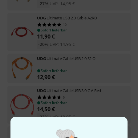
-27%
UVP:
14,95
€
UDG
Ultimate USB 2.0 Cable A2RD
10
Sofort lieferbar
11,90
€
-20%
UVP:
14,95
€
UDG
Ultimate Cable USB 2.0 S2 O
Sofort lieferbar
12,90
€
UDG
Ultimate Cable USB 3.0 C-A Red
5
Sofort lieferbar
14,50
€
-23%
UVP:
18,95
€
UDG
Ultimate USB 2.0 Cable A2BL
13