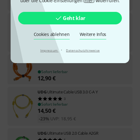
über die Cookie-Einstellungen (
hier
) widerrufen.
-24%
UVP:
12,95
€
Geht klar
UDG
Ultimate USB 2.0 Cable S1WH
9
Sofort lieferbar
Cookies ablehnen
Weitere Infos
9,90
€
-24%
UVP:
12,95
€
·
Impressum
Datenschutzhinweise
UDG
Ultimate Cable USB 2.0 A2 O
Sofort lieferbar
12,90
€
UDG
Ultimate Cable USB 3.0 C-A Y
3
Sofort lieferbar
14,50
€
-23%
UVP:
18,95
€
UDG
Ultimate USB 2.0 Cable A2GR
5