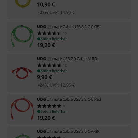
10,90
€
-27%
UVP:
14,95
€
UDG
Ultimate Cable USB 3.2 C-C GR
10
Sofort lieferbar
19,20
€
UDG
Ultimate USB 2.0 Cable A1RD
12
Sofort lieferbar
9,90
€
-24%
UVP:
12,95
€
UDG
Ultimate Cable USB 3.2 C-C Red
8
Sofort lieferbar
19,20
€
UDG
Ultimate Cable USB 3.0 C-A GR
4