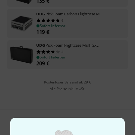
135
€
UDG
Pick Foam Carbon Flightcase M
6
Sofort lieferbar
119
€
UDG
Pick Foam Flightcase Multi 3XL
3
Sofort lieferbar
209
€
Kostenloser Versand ab 29 €
Alle Preise inkl. MwSt.
Gefällt Ihnen, was Sie sehen?