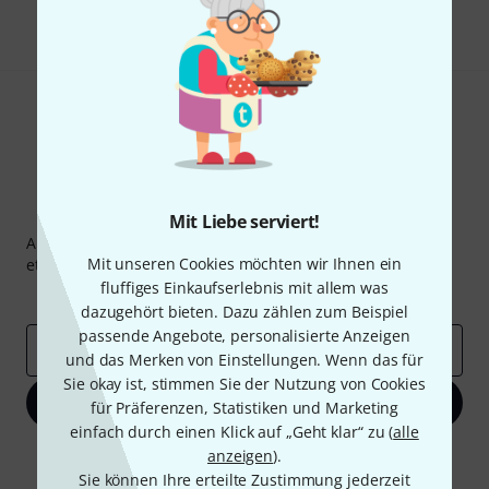
Teilen
Hilfe & Feedback
Thomann Newsletter
Mit Liebe serviert!
Abonniere den Thomann Newsletter und gewinne mit
Mit unseren Cookies möchten wir Ihnen ein
etwas Glück einen von
50 Gutscheinen
über jeweils
50€
!
fluffiges Einkaufserlebnis mit allem was
Inspirierende Beiträge
Deals
Thomann Insights
dazugehört bieten. Dazu zählen zum Beispiel
passende Angebote, personalisierte Anzeigen
E-Mail-Adresse
*
und das Merken von Einstellungen. Wenn das für
Sie okay ist, stimmen Sie der Nutzung von Cookies
Jetzt anmelden
für Präferenzen, Statistiken und Marketing
einfach durch einen Klick auf „Geht klar“ zu (
alle
Mit Klick auf „Jetzt anmelden“ stimmen Sie dem Erhalt von E-Mail-
anzeigen
).
Werbung und einer Messung des E-Mail-Nutzungsverhaltens zu. Die
Sie können Ihre erteilte Zustimmung jederzeit