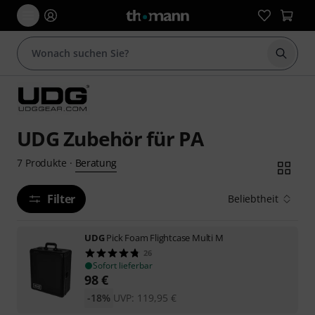
Suche 
UDG Zubehör für PA
Beratung
7
Produkte
·
Filter
Beliebtheit
UDG
Pick Foam Flightcase Multi M
26
Sofort lieferbar
98
€
-18%
UVP:
119,95
€