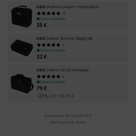
UDG
Sheeran Looper + Hardcase BL
12
Sofort lieferbar
35
€
UDG
Creator Strymon Bigsky BK
4
Sofort lieferbar
32
€
UDG
Creator UA OX Hardcase
6
Sofort lieferbar
79
€
-21%
UVP:
99,95
€
Kostenloser Versand ab 29 €
Alle Preise inkl. MwSt.