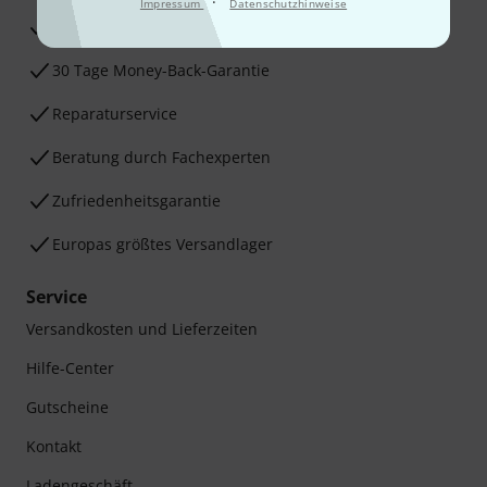
·
Impressum
Datenschutzhinweise
3 Jahre Thomann Garantie
30 Tage Money-Back-Garantie
Reparaturservice
Beratung durch Fachexperten
Zufriedenheitsgarantie
Europas größtes Versandlager
Service
Versandkosten und Lieferzeiten
Hilfe-Center
Gutscheine
Kontakt
Ladengeschäft