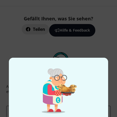
Gefällt Ihnen, was Sie sehen?
Teilen
Hilfe & Feedback
Thomann Newsletter
Abonniere den Thomann Newsletter und gewinne mit
etwas Glück einen von
50 Gutscheinen
über jeweils
50€
!
Inspirierende Beiträge
Deals
Thomann Insights
E-Mail-Adresse
*