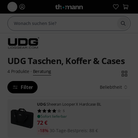
Suche 
UDG Taschen, Koffer & Cases
Beratung
4
Produkte
·
Filter
Beliebtheit
UDG
Sheeran Looper X Hardcase BL
5
Sofort lieferbar
72
€
-18%
30-Tage-Bestpreis
:
88
€