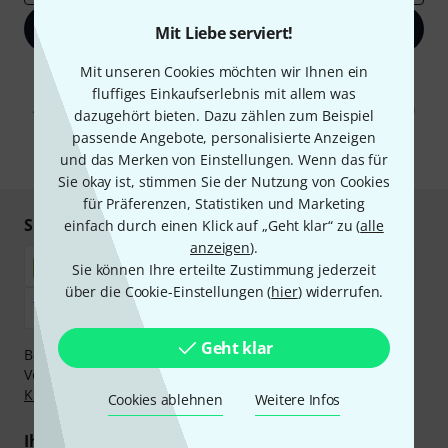
Jetzt anmelden
Mit Liebe serviert!
Mit unseren Cookies möchten wir Ihnen ein
Mit Klick auf „Jetzt anmelden“ stimmen Sie dem Erhalt von E-Mail-
Werbung und einer Messung des E-Mail-Nutzungsverhaltens zu. Die
fluffiges Einkaufserlebnis mit allem was
Abmeldung ist jederzeit möglich. Weitere Informationen finden Sie in
dazugehört bieten. Dazu zählen zum Beispiel
unseren
Datenschutzhinweisen
.
passende Angebote, personalisierte Anzeigen
* Pflichtfeld
und das Merken von Einstellungen. Wenn das für
Sie okay ist, stimmen Sie der Nutzung von Cookies
für Präferenzen, Statistiken und Marketing
Sicher einkaufen & bezahlen
einfach durch einen Klick auf „Geht klar“ zu (
alle
anzeigen
).
Sie können Ihre erteilte Zustimmung jederzeit
über die Cookie-Einstellungen (
hier
) widerrufen.
Geht klar
Bezahlen Sie vertraulich und sicher per Nachnahme,
Vorkasse, PayPal, Amazon Pay,
Klarna Sofort bezahlen
,
Klarna Ratenzahlung
oder Kreditkarte.
Cookies ablehnen
Weitere Infos
Ihre Vorteile