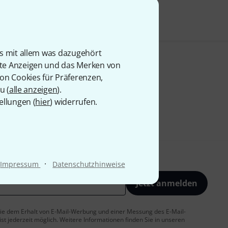
is mit allem was dazugehört
rte Anzeigen und das Merken von
von Cookies für Präferenzen,
u (
alle anzeigen
).
ellungen (
hier
) widerrufen.
·
Impressum
Datenschutzhinweise
Jetzt anmelden
 Sie dem Erhalt von E-Mail-Werbung und einer Messung des E-Mail-
t jederzeit möglich. Weitere Informationen finden Sie in unseren