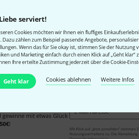
Alle Preise inkl. MwSt.
Liebe serviert!
seren Cookies möchten wir Ihnen ein fluffiges Einkaufserlebn
Gefällt Ihnen, was Sie sehen?
n. Dazu zählen zum Beispiel passende Angebote, personalisie
llungen. Wenn das für Sie okay ist, stimmen Sie der Nutzung 
tiken und Marketing einfach durch einen Klick auf „Geht klar“ z
Teilen
Hilfe & Feedback
nnen Ihre erteilte Zustimmung jederzeit über die Cookie-Einst
Cookies ablehnen
Weitere Infos
Geht klar
E-Mail-Adresse
*
 gewinne mit etwas Glück
50€
!
Mit Klick auf „Jetzt anmelden“ stimmen
Nutzungsverhaltens zu. Die Abmeldung is
Datenschutzhinweisen
.