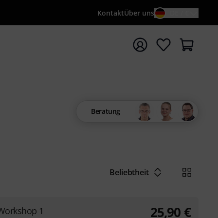
Kontakt
Über uns
DE / €
e mit Suchwort {searchTerm} starten
Beratung
Beliebtheit
25,90
€
 Workshop 1