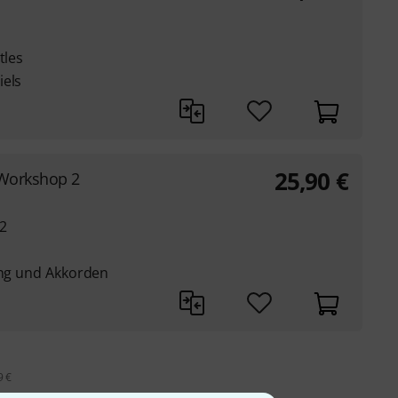
tles
iels
25,90
€
 Workshop 2
 2
ung und Akkorden
9 €