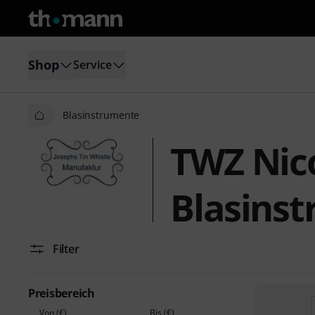
Shop
Service
Blasinstrumente
TWZ Nic
Blasins
Filter
Preisbereich
Von (€)
Bis (€)