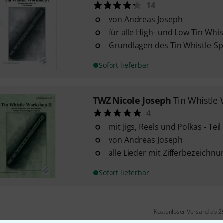
14
von Andreas Joseph
für alle High- und Low Tin Whis
Grundlagen des Tin Whistle-Sp
Sofort lieferbar
TWZ Nicole Joseph
Tin Whistle
4
mit Jigs, Reels und Polkas - Teil
von Andreas Joseph
alle Lieder mit Zifferbezeichn
Sofort lieferbar
Kostenloser Versand ab 2