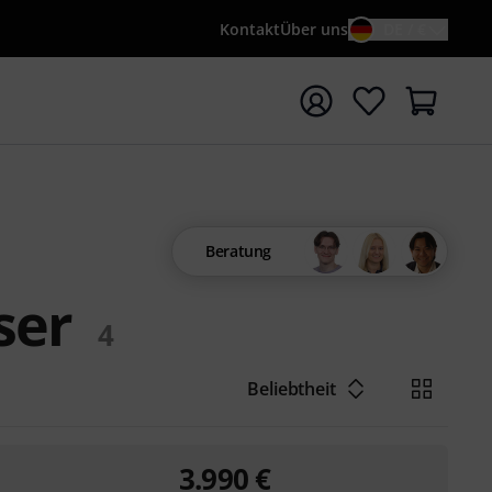
Kontakt
Über uns
DE / €
e mit Suchwort {searchTerm} starten
Beratung
ser
4
Beliebtheit
3.990
€