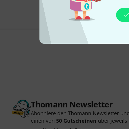
Thomann Newsletter
Abonniere den Thomann Newsletter und
einen von
50 Gutscheinen
über jeweils