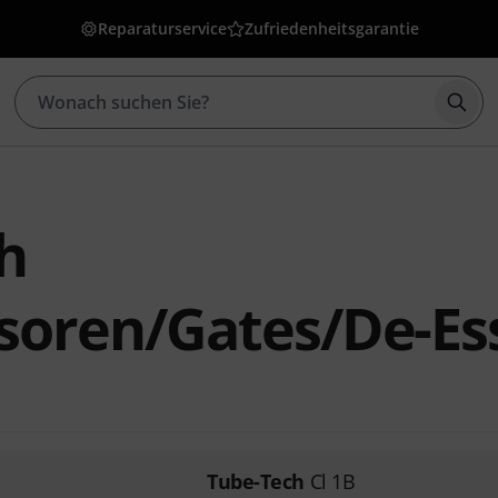
Reparaturservice
Zufriedenheitsgarantie
Such
h
oren/Gates/De-Es
Tube-Tech
Cl 1B