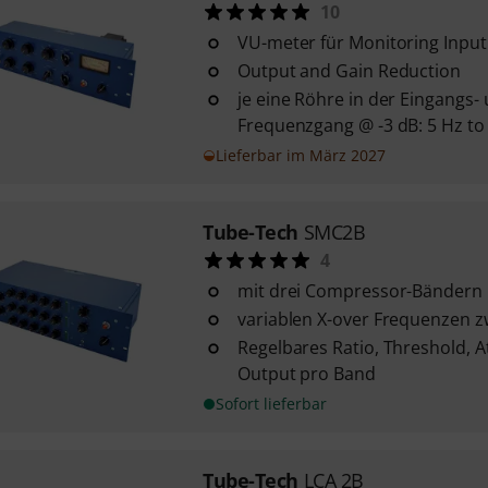
10
VU-meter für Monitoring Input
Output and Gain Reduction
je eine Röhre in der Eingangs-
Frequenzgang @ -3 dB: 5 Hz to
Lieferbar im März 2027
Tube-Tech
SMC2B
4
mit drei Compressor-Bändern 
variablen X-over Frequenzen 
Regelbares Ratio, Threshold, A
Output pro Band
Sofort lieferbar
Tube-Tech
LCA 2B