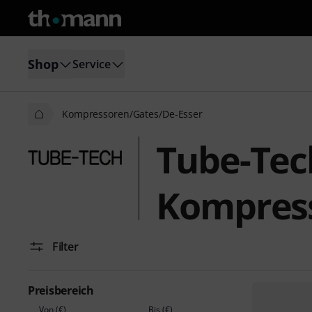
Shop
Service
Kompressoren/Gates/De-Esser
Tube-Tec
Kompress
Filter
Preisbereich
Von (€)
Bis (€)