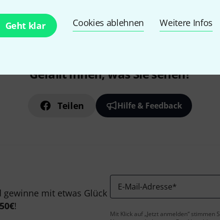
Alle Preise inkl. MwSt.
Cookies ablehnen
Weitere Infos
Geht klar
Gefällt Ihnen, was Sie sehen?
Teilen
Hilfe & Feedback
E-Mail-Adresse
*
 gewinne mit etwas Glück
50€
!
Mit Klick auf „Jetzt anmelden“ stimmen