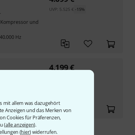
UVP:
5.525
€
-15%
r
r Kompressor und
 40.000 Hz
4.199
€
UVP:
4.998
€
-16%
ar
n Ausgangspegel oder
is mit allem was dazugehört
rte Anzeigen und das Merken von
von Cookies für Präferenzen,
u (
alle anzeigen
).
ellungen (
hier
) widerrufen.
9 €