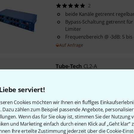
2
beide Kanäle getrennt regelba
Bypass-Schaltung getrennt fü
Limiter
Frequenzbereich @ -3dB: 5 bis
Auf Anfrage
Tube-Tech
CL2-A
Optokoppler als Regelelement
Kanäle für Stereobetrieb linkb
Liebe serviert!
Dual-VU-Meter zur Anzeige vo
Kompression
seren Cookies möchten wir Ihnen ein fluffiges Einkaufserlebn
n. Dazu zählen zum Beispiel passende Angebote, personalisie
Auf Anfrage
llungen. Wenn das für Sie okay ist, stimmen Sie der Nutzung 
tiken und Marketing einfach durch einen Klick auf „Geht klar“ z
nnen Ihre erteilte Zustimmung jederzeit über die Cookie-Einst
Kostenloser Versand ab 2