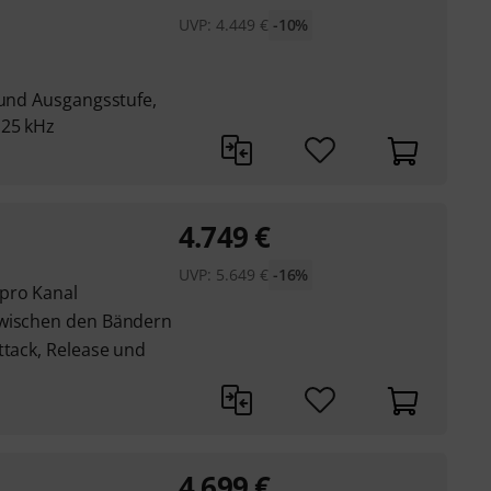
UVP:
4.449
€
-10%
 und Ausgangsstufe,
 25 kHz
4.749
€
UVP:
5.649
€
-16%
pro Kanal
zwischen den Bändern
ttack, Release und
4.699
€