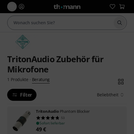
Suche 
TritonAudio Zubehör für
Mikrofone
Beratung
1
Produkte
·
Filter
Beliebtheit
TritonAudio
Phantom Blocker
53
Sofort lieferbar
49
€