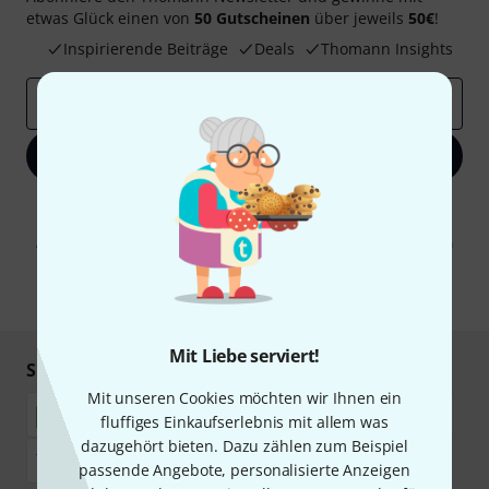
etwas Glück einen von
50 Gutscheinen
über jeweils
50€
!
Inspirierende Beiträge
Deals
Thomann Insights
E-Mail-Adresse
*
Jetzt anmelden
Mit Klick auf „Jetzt anmelden“ stimmen Sie dem Erhalt von E-Mail-
Werbung und einer Messung des E-Mail-Nutzungsverhaltens zu. Die
Abmeldung ist jederzeit möglich. Weitere Informationen finden Sie in
unseren
Datenschutzhinweisen
.
* Pflichtfeld
Mit Liebe serviert!
Sicher einkaufen & bezahlen
Mit unseren Cookies möchten wir Ihnen ein
fluffiges Einkaufserlebnis mit allem was
dazugehört bieten. Dazu zählen zum Beispiel
passende Angebote, personalisierte Anzeigen