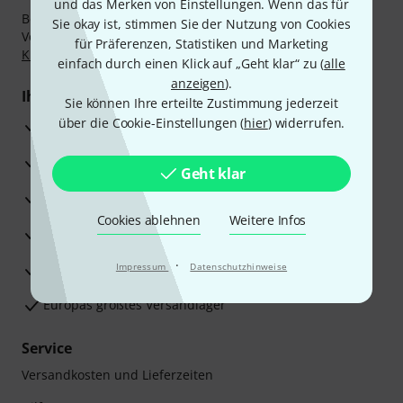
und das Merken von Einstellungen. Wenn das für
Bezahlen Sie vertraulich und sicher per Nachnahme,
Sie okay ist, stimmen Sie der Nutzung von Cookies
Vorkasse, PayPal, Amazon Pay,
Klarna Sofort bezahlen
,
für Präferenzen, Statistiken und Marketing
Klarna Ratenzahlung
oder Kreditkarte.
einfach durch einen Klick auf „Geht klar“ zu (
alle
anzeigen
).
Ihre Vorteile
Sie können Ihre erteilte Zustimmung jederzeit
über die Cookie-Einstellungen (
hier
) widerrufen.
3 Jahre Thomann Garantie
30 Tage Money-Back-Garantie
Geht klar
Reparaturservice
Cookies ablehnen
Weitere Infos
Beratung durch Fachexperten
·
Zufriedenheitsgarantie
Impressum
Datenschutzhinweise
Europas größtes Versandlager
Service
Versandkosten und Lieferzeiten