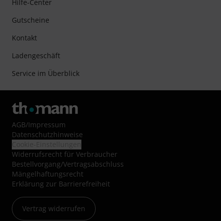
Hilfe-Center
Gutscheine
Kontakt
Ladengeschäft
Service im Überblick
AGB
/
Impressum
Datenschutzhinweise
Cookie-Einstellungen
Widerrufsrecht für Verbraucher
Bestellvorgang/Vertragsabschluss
Mängelhaftungsrecht
Erklärung zur Barrierefreiheit
Vertrag widerrufen