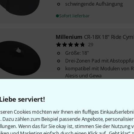
schwingende Aufhängung
Sofort lieferbar
Millenium
CR-18X 18" Ride Cym
29
Größe: 18"
Drei-Zonen Pad mit Abstoppfu
kompatibel mit Modulen von Ro
Alesis und Gewa
Sofort lieferbar
Liebe serviert!
Alesis
Nitro Max Expansion Pac
seren Cookies möchten wir Ihnen ein fluffiges Einkaufserlebn
25
n. Dazu zählen zum Beispiel passende Angebote, personalisie
für Alesis Nitro Max Kit
llungen. Wenn das für Sie okay ist, stimmen Sie der Nutzung 
1x 10" Ein-Zonen Beckenpad m
tiken und Marketing einfach durch einen Klick auf „Geht klar“ z