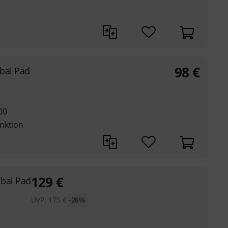
98
€
bal Pad
00
nktion
129
€
bal Pad
UVP:
175
€
-26%