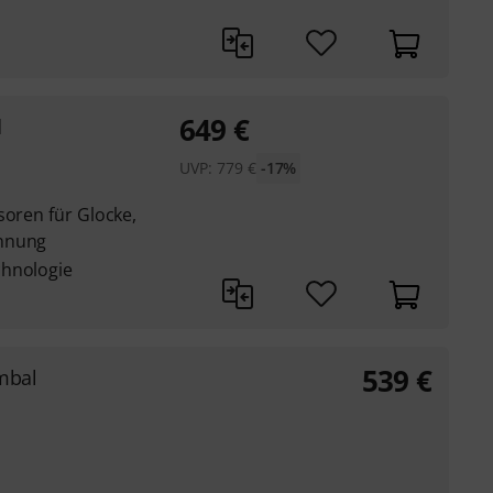
649
€
d
UVP:
779
€
-17%
soren für Glocke,
ennung
chnologie
539
€
mbal