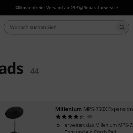
kostenfreier Versand ab 29 €
Reparaturservice
Such
ads
44
Millenium
MPS-750X Expansion
60
erweitert das Millenium MPS-
Tom und ein Crash Pad