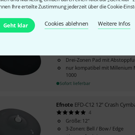
1x 08" Ein-Zonen Tompad
nnen Ihre erteilte Zustimmung jederzeit über die Cookie-Einst
Sofort lieferbar
Cookies ablehnen
Weitere Infos
Geht klar
Millenium
CR-18 18" Ride Cymb
22
Größe: 18"
Drei-Zonen Pad mit Abstoppfu
nur kompatibel mit Millenium
1000
Sofort lieferbar
Efnote
EFD-C12 12" Crash Cymb
4
Größe: 12"
3-Zonen: Bell / Bow / Edge