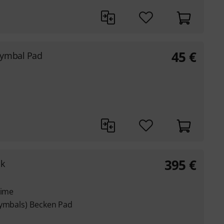
45
€
Cymbal Pad
395
€
ck
rime
Cymbals) Becken Pad