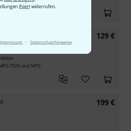
ellungen (
hier
) widerrufen.
129
€
al Pad
·
Impressum
Datenschutzhinweise
nktion
 MPS-750X und MPS-
199
€
al