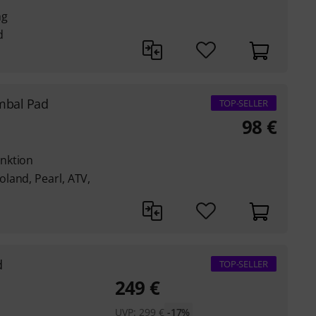
ng
d
mbal Pad
TOP-SELLER
98
€
nktion
land, Pearl, ATV,
d
TOP-SELLER
249
€
UVP:
299
€
-17%