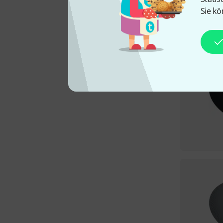
Sie kö