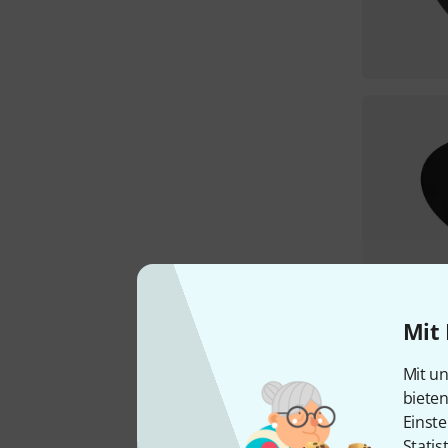
Mit 
Mit un
biete
Einste
Statis