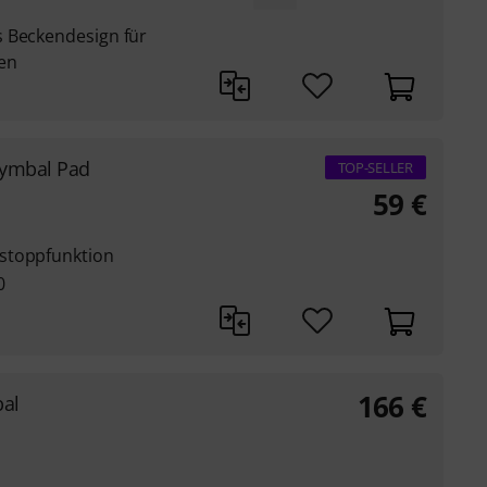
s Beckendesign für
ten
Cymbal Pad
TOP-SELLER
59
€
stoppfunktion
0
166
€
bal