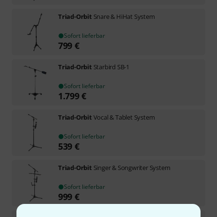
Triad-Orbit
Snare & HiHat System
Sofort lieferbar
799
€
Triad-Orbit
Starbird SB-1
Sofort lieferbar
1.799
€
Triad-Orbit
Vocal & Tablet System
Sofort lieferbar
539
€
Triad-Orbit
Singer & Songwriter System
Sofort lieferbar
999
€