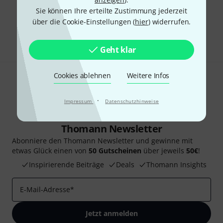
Gefällt Ihnen, was Sie sehen?
Sie können Ihre erteilte Zustimmung jederzeit
über die Cookie-Einstellungen (
hier
) widerrufen.
Teilen
Hilfe & Feedback
Geht klar
Cookies ablehnen
Weitere Infos
·
Impressum
Datenschutzhinweise
Thomann Newsletter
Abonniere den Thomann Newsletter und gewinne mit
etwas Glück einen von
50 Gutscheinen
über jeweils
50€
!
Inspirierende Beiträge
Deals
Thomann Insights
E-Mail-Adresse
*
Jetzt anmelden