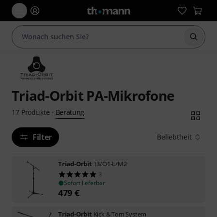
Suche 
Triad-Orbit PA-Mikrofone
Beratung
17
Produkte
·
Filter
Beliebtheit
Triad-Orbit
T3/O1-L/M2
3
Sofort lieferbar
479
€
Triad-Orbit
Kick & Tom System