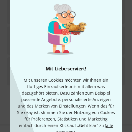
Triad-Orbit
TDS
Sofort lieferbar
109
€
Triad-Orbit
IO-FLX Flexible Gooseneck
2
Sofort lieferbar
62
€
Triad-Orbit
T3/O1-L/M2 B-Stock
Mit Liebe serviert!
Sofort lieferbar
429
€
Mit unseren Cookies möchten wir Ihnen ein
fluffiges Einkaufserlebnis mit allem was
dazugehört bieten. Dazu zählen zum Beispiel
Kostenloser Versand ab 29 €
passende Angebote, personalisierte Anzeigen
Alle Preise inkl. MwSt.
und das Merken von Einstellungen. Wenn das für
Sie okay ist, stimmen Sie der Nutzung von Cookies
für Präferenzen, Statistiken und Marketing
einfach durch einen Klick auf „Geht klar“ zu (
alle
anzeigen
).