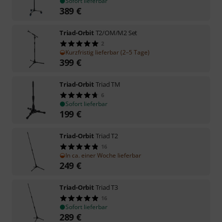
Sofort lieferbar
389
€
Triad-Orbit
T2/OM/M2 Set
2
Kurzfristig lieferbar (2–5 Tage)
399
€
Triad-Orbit
Triad TM
6
Sofort lieferbar
199
€
Triad-Orbit
Triad T2
16
In ca. einer Woche lieferbar
249
€
Triad-Orbit
Triad T3
16
Sofort lieferbar
289
€