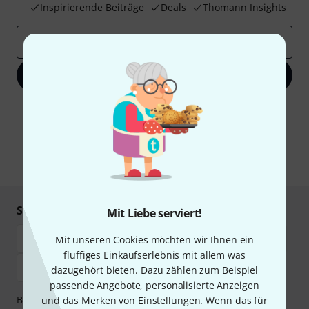
Inspirierende Beiträge
Deals
Thomann Insights
E-Mail-Adresse
*
Jetzt anmelden
Mit Klick auf „Jetzt anmelden“ stimmen Sie dem Erhalt von E-Mail-
Werbung und einer Messung des E-Mail-Nutzungsverhaltens zu. Die
Abmeldung ist jederzeit möglich. Weitere Informationen finden Sie in
unseren
Datenschutzhinweisen
.
* Pflichtfeld
Sicher einkaufen & bezahlen
Mit Liebe serviert!
Mit unseren Cookies möchten wir Ihnen ein
fluffiges Einkaufserlebnis mit allem was
dazugehört bieten. Dazu zählen zum Beispiel
passende Angebote, personalisierte Anzeigen
Bezahlen Sie vertraulich und sicher per Nachnahme,
und das Merken von Einstellungen. Wenn das für