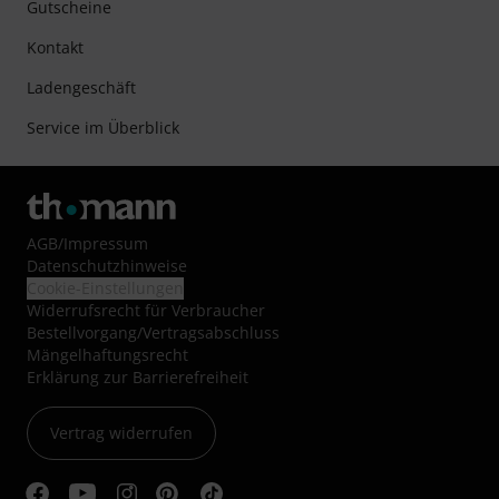
Gutscheine
Kontakt
Ladengeschäft
Service im Überblick
AGB
/
Impressum
Datenschutzhinweise
Cookie-Einstellungen
Widerrufsrecht für Verbraucher
Bestellvorgang/Vertragsabschluss
Mängelhaftungsrecht
Erklärung zur Barrierefreiheit
Vertrag widerrufen