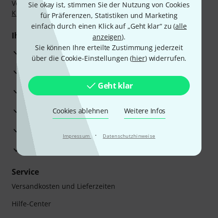
Vorkasse, PayPal, Amazon Pay,
Klarna Sofort bezahlen
,
Sie okay ist, stimmen Sie der Nutzung von Cookies
Klarna Ratenzahlung
oder Kreditkarte.
für Präferenzen, Statistiken und Marketing
einfach durch einen Klick auf „Geht klar“ zu (
alle
Ihre Vorteile
anzeigen
).
Sie können Ihre erteilte Zustimmung jederzeit
3 Jahre Thomann Garantie
über die Cookie-Einstellungen (
hier
) widerrufen.
30 Tage Money-Back-Garantie
Geht klar
Reparaturservice
Beratung durch Fachexperten
Cookies ablehnen
Weitere Infos
Zufriedenheitsgarantie
·
Impressum
Datenschutzhinweise
Europas größtes Versandlager
Service
Versandkosten und Lieferzeiten
Hilfe-Center