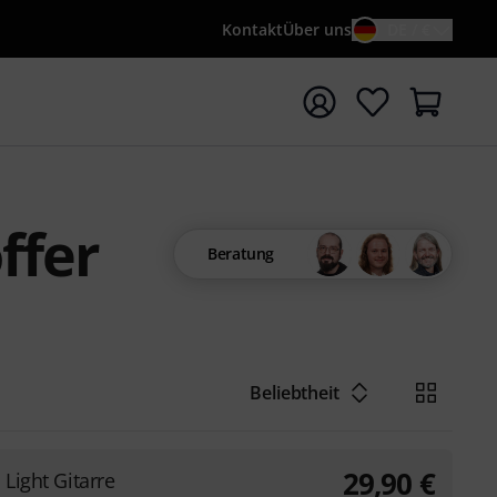
Kontakt
Über uns
DE / €
e mit Suchwort {searchTerm} starten
ffer
Beratung
Beliebtheit
29,90
€
 Light Gitarre