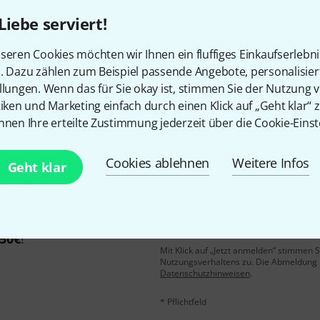
Liebe serviert!
Gefällt Ihnen, was Sie sehen?
seren Cookies möchten wir Ihnen ein fluffiges Einkaufserlebn
n. Dazu zählen zum Beispiel passende Angebote, personalisie
llungen. Wenn das für Sie okay ist, stimmen Sie der Nutzung 
Teilen
Hilfe & Feedback
tiken und Marketing einfach durch einen Klick auf „Geht klar“ z
nnen Ihre erteilte Zustimmung jederzeit über die Cookie-Einst
Cookies ablehnen
Weitere Infos
Geht klar
E-Mail-Adresse
*
 gewinne mit etwas Glück
50€
!
Mit Klick auf „Jetzt anmelden“ stimmen
Nutzungsverhaltens zu. Die Abmeldung is
Datenschutzhinweisen
.
* Pflichtfeld