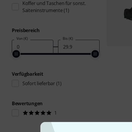
Koffer und Taschen für sonst.
Saiteninstrumente
(1)
Preisbereich
Von (€)
Bis (€)
Verfügbarkeit
Sofort lieferbar
(1)
Bewertungen
1