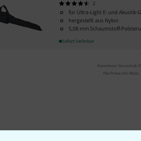
2
für Ultra-Light E- und Akustik-
hergestellt aus Nylon
5,08 mm Schaumstoff-Polster
Sofort lieferbar
Kostenloser Versand ab 2
Alle Preise inkl. MwSt.