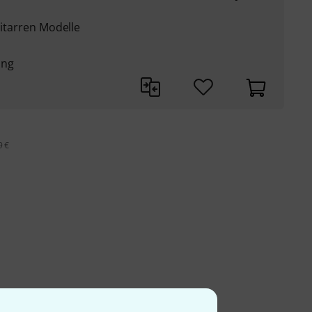
Gitarren Modelle
ung
9 €