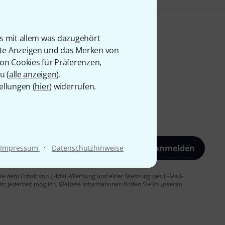
is mit allem was dazugehört
rte Anzeigen und das Merken von
von Cookies für Präferenzen,
u (
alle anzeigen
).
ellungen (
hier
) widerrufen.
·
Jetzt anmelden
Impressum
Datenschutzhinweise
 Sie dem Erhalt von E-Mail-Werbung und einer Messung des E-Mail-
t jederzeit möglich. Weitere Informationen finden Sie in unseren