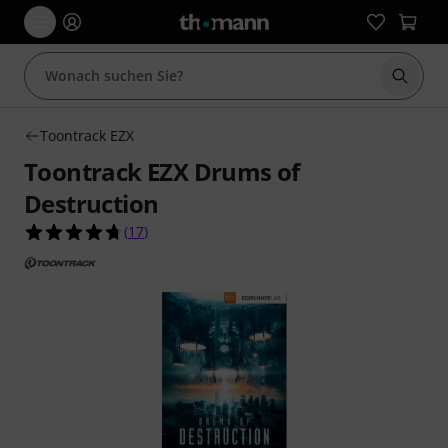
Suche 
Toontrack EZX
Toontrack EZX Drums of
Destruction
4.7 von 5 Sternen aus 17 Kundenbewertungen
(
17
)