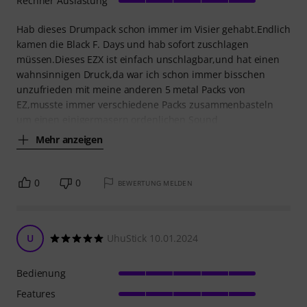
Rechner Auslastung
Hab dieses Drumpack schon immer im Visier gehabt.Endlich
kamen die Black F. Days und hab sofort zuschlagen
müssen.Dieses EZX ist einfach unschlagbar,und hat einen
wahnsinnigen Druck,da war ich schon immer bisschen
unzufrieden mit meine anderen 5 metal Packs von
EZ,musste immer verschiedene Packs zusammenbasteln
um einen einigermasern ordenlichen Sound
Mehr anzeigen
0
0
BEWERTUNG MELDEN
U
UhuStick 10.01.2024
Bedienung
Features