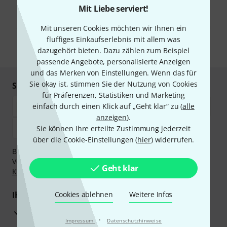
Mit Liebe serviert!
Mit Klick auf „Jetzt anmelden“ stimmen Sie dem Erhalt von E-Mail-
Werbung und einer Messung des E-Mail-Nutzungsverhaltens zu. Die
Abmeldung ist jederzeit möglich. Weitere Informationen finden Sie in
Mit unseren Cookies möchten wir Ihnen ein
unseren
Datenschutzhinweisen
.
fluffiges Einkaufserlebnis mit allem was
dazugehört bieten. Dazu zählen zum Beispiel
* Pflichtfeld
passende Angebote, personalisierte Anzeigen
und das Merken von Einstellungen. Wenn das für
Sie okay ist, stimmen Sie der Nutzung von Cookies
Sicher einkaufen & bezahlen
für Präferenzen, Statistiken und Marketing
einfach durch einen Klick auf „Geht klar“ zu (
alle
anzeigen
).
Sie können Ihre erteilte Zustimmung jederzeit
über die Cookie-Einstellungen (
hier
) widerrufen.
Bezahlen Sie vertraulich und sicher per Nachnahme,
Vorkasse, PayPal, Amazon Pay,
Klarna Sofort bezahlen
,
Geht klar
Klarna Ratenzahlung
oder Kreditkarte.
Ihre Vorteile
Cookies ablehnen
Weitere Infos
3 Jahre Thomann Garantie
·
Impressum
Datenschutzhinweise