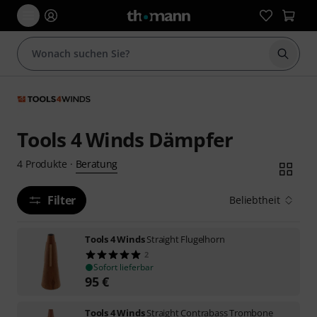
Suche 
Tools 4 Winds Dämpfer
Beratung
4
Produkte
·
Filter
Beliebtheit
Tools 4 Winds
Straight Flugelhorn
2
Sofort lieferbar
95
€
Tools 4 Winds
Straight Contrabass Trombone