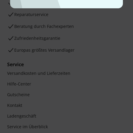
30 Tage Money-Back-Garantie
Reparaturservice
Beratung durch Fachexperten
Zufriedenheitsgarantie
Europas größtes Versandlager
Service
Versandkosten und Lieferzeiten
Hilfe-Center
Gutscheine
Kontakt
Ladengeschäft
Service im Überblick