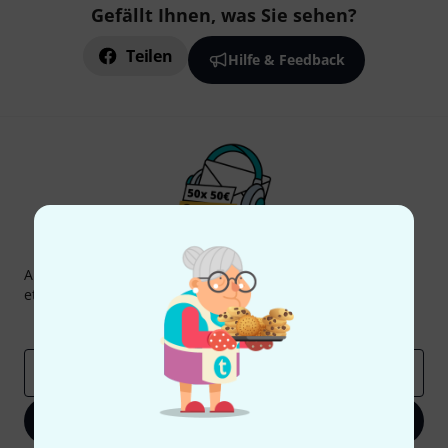
Gefällt Ihnen, was Sie sehen?
Teilen
Hilfe & Feedback
Thomann Newsletter
Abonniere den Thomann Newsletter und gewinne mit
etwas Glück einen von
50 Gutscheinen
über jeweils
50€
!
Inspirierende Beiträge
Deals
Thomann Insights
E-Mail-Adresse
*
Jetzt anmelden