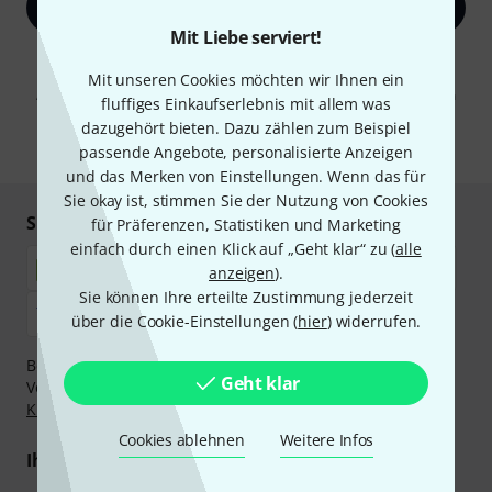
Jetzt anmelden
Mit Liebe serviert!
Mit Klick auf „Jetzt anmelden“ stimmen Sie dem Erhalt von E-Mail-
Werbung und einer Messung des E-Mail-Nutzungsverhaltens zu. Die
Mit unseren Cookies möchten wir Ihnen ein
Abmeldung ist jederzeit möglich. Weitere Informationen finden Sie in
fluffiges Einkaufserlebnis mit allem was
unseren
Datenschutzhinweisen
.
dazugehört bieten. Dazu zählen zum Beispiel
* Pflichtfeld
passende Angebote, personalisierte Anzeigen
und das Merken von Einstellungen. Wenn das für
Sie okay ist, stimmen Sie der Nutzung von Cookies
Sicher einkaufen & bezahlen
für Präferenzen, Statistiken und Marketing
einfach durch einen Klick auf „Geht klar“ zu (
alle
anzeigen
).
Sie können Ihre erteilte Zustimmung jederzeit
über die Cookie-Einstellungen (
hier
) widerrufen.
Bezahlen Sie vertraulich und sicher per Nachnahme,
Geht klar
Vorkasse, PayPal, Amazon Pay,
Klarna Sofort bezahlen
,
Klarna Ratenzahlung
oder Kreditkarte.
Cookies ablehnen
Weitere Infos
Ihre Vorteile