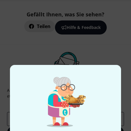
Gefällt Ihnen, was Sie sehen?
Teilen
Hilfe & Feedback
Thomann Newsletter
Abonniere den Thomann Newsletter und gewinne mit
etwas Glück einen von
50 Gutscheinen
über jeweils
50€
!
Inspirierende Beiträge
Deals
Thomann Insights
E-Mail-Adresse
*