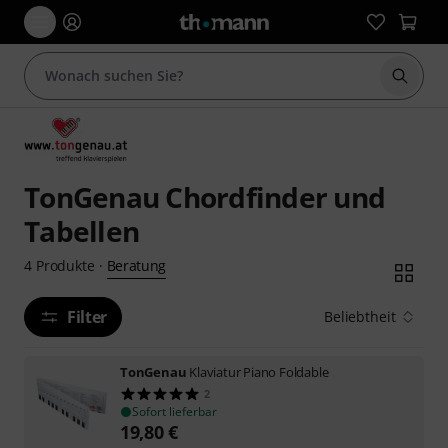
Suche 
TonGenau Chordfinder und
Tabellen
Beratung
4
Produkte
·
Filter
Beliebtheit
TonGenau
Klaviatur Piano Foldable
2
Sofort lieferbar
19,80
€