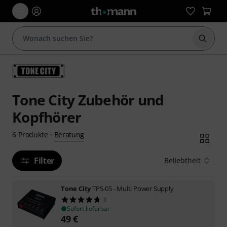
Suche 
Tone City Zubehör und
Kopfhörer
Beratung
6
Produkte
·
Filter
Beliebtheit
Tone City
TPS-05 - Multi Power Supply
3
Sofort lieferbar
49
€