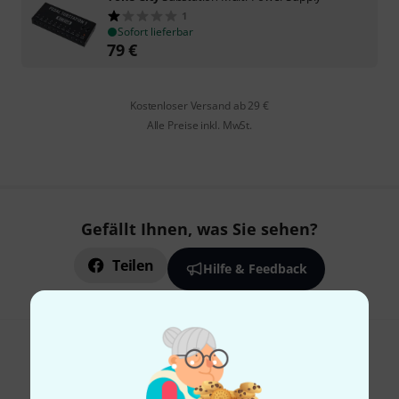
1
Sofort lieferbar
79
€
Kostenloser Versand ab 29 €
Alle Preise inkl. MwSt.
Gefällt Ihnen, was Sie sehen?
Teilen
Hilfe & Feedback