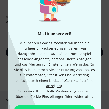
Thomann Newsletter
Abonniere den Thomann Newsletter und gewinne mit
etwas Glück einen von
50 Gutscheinen
über jeweils
50€
!
Inspirierende Beiträge
Deals
Thomann Insights
Mit Liebe serviert!
E-Mail-Adresse
*
Mit unseren Cookies möchten wir Ihnen ein
fluffiges Einkaufserlebnis mit allem was
Jetzt anmelden
dazugehört bieten. Dazu zählen zum Beispiel
passende Angebote, personalisierte Anzeigen
Mit Klick auf „Jetzt anmelden“ stimmen Sie dem Erhalt von E-Mail-
und das Merken von Einstellungen. Wenn das für
Werbung und einer Messung des E-Mail-Nutzungsverhaltens zu. Die
Sie okay ist, stimmen Sie der Nutzung von Cookies
Abmeldung ist jederzeit möglich. Weitere Informationen finden Sie in
für Präferenzen, Statistiken und Marketing
unseren
Datenschutzhinweisen
.
einfach durch einen Klick auf „Geht klar“ zu (
alle
* Pflichtfeld
anzeigen
).
Sie können Ihre erteilte Zustimmung jederzeit
über die Cookie-Einstellungen (
hier
) widerrufen.
Sicher einkaufen & bezahlen