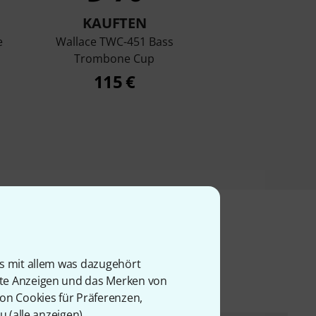
KAUFTEN
e
Wallace TWC-451 Bass
Trombone Cup
115 €
l
is mit allem was dazugehört
rte Anzeigen und das Merken von
von Cookies für Präferenzen,
u (
alle anzeigen
).