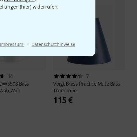
ellungen (
hier
) widerrufen.
·
Impressum
Datenschutzhinweise
14
7
DW5508 Bass
Voigt Brass
Practice Mute Bass-
 Wah-Wah
Trombone
115 €