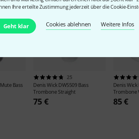
nnen Ihre erteilte Zustimmung jederzeit über die Cookie-Einst
Cookies ablehnen
Weitere Infos
Geht klar
25
Mute Bass
Denis Wick
DW5509 Bass
Denis Wick
Trombone Straight
Trombone
75 €
85 €