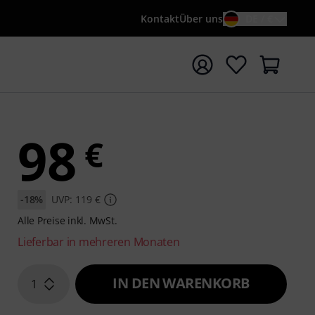
Kontakt
Über uns
DE / €
e mit Suchwort {searchTerm} starten
98
€
-18%
UVP: 119 €
Alle Preise inkl. MwSt.
Lieferbar in mehreren Monaten
IN DEN WARENKORB
1