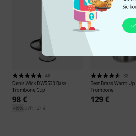
Sie kö
40
32
Denis Wick
DW5533 Bass
Best Brass
Warm Up 
Trombone Cup
Trombone
98 €
129 €
-19%
UVP: 121 €