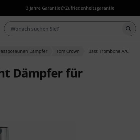
3 Jahre Garantie
Zufriedenheitsgarantie
Such
Bassposaunen Dämpfer
Tom Crown
Bass Trombone A/C
ht Dämpfer für
ewertungen