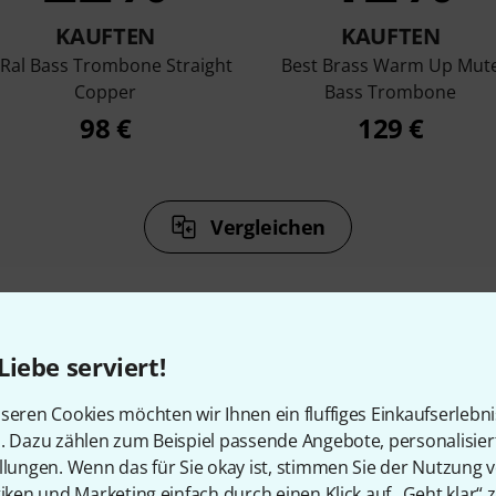
KAUFTEN
KAUFTEN
-Ral Bass Trombone Straight
Best Brass Warm Up Mut
Copper
Bass Trombone
98 €
129 €
Vergleichen
Liebe serviert!
Zubehör & passende Artike
seren Cookies möchten wir Ihnen ein fluffiges Einkaufserlebn
n. Dazu zählen zum Beispiel passende Angebote, personalisie
llungen. Wenn das für Sie okay ist, stimmen Sie der Nutzung 
tiken und Marketing einfach durch einen Klick auf „Geht klar“ z