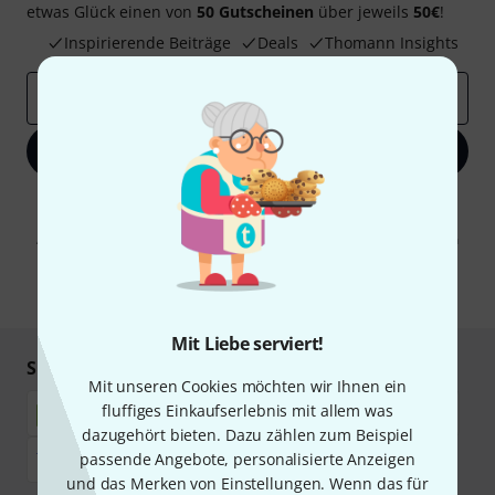
etwas Glück einen von
50 Gutscheinen
über jeweils
50€
!
Inspirierende Beiträge
Deals
Thomann Insights
E-Mail-Adresse
*
Jetzt anmelden
Mit Klick auf „Jetzt anmelden“ stimmen Sie dem Erhalt von E-Mail-
Werbung und einer Messung des E-Mail-Nutzungsverhaltens zu. Die
Abmeldung ist jederzeit möglich. Weitere Informationen finden Sie in
unseren
Datenschutzhinweisen
.
* Pflichtfeld
Mit Liebe serviert!
Sicher einkaufen & bezahlen
Mit unseren Cookies möchten wir Ihnen ein
fluffiges Einkaufserlebnis mit allem was
dazugehört bieten. Dazu zählen zum Beispiel
passende Angebote, personalisierte Anzeigen
und das Merken von Einstellungen. Wenn das für