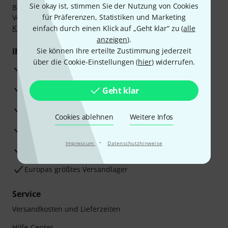
Sie okay ist, stimmen Sie der Nutzung von Cookies
Bezahlen Sie vertraulich und sicher per Nachnahme,
für Präferenzen, Statistiken und Marketing
Vorkasse, PayPal, Amazon Pay,
Klarna Sofort bezahlen
,
Klarna Ratenzahlung
oder Kreditkarte.
einfach durch einen Klick auf „Geht klar“ zu (
alle
anzeigen
).
Ihre Vorteile
Sie können Ihre erteilte Zustimmung jederzeit
über die Cookie-Einstellungen (
hier
) widerrufen.
3 Jahre Thomann Garantie
30 Tage Money-Back-Garantie
Geht klar
Reparaturservice
Cookies ablehnen
Weitere Infos
Beratung durch Fachexperten
·
Impressum
Datenschutzhinweise
Zufriedenheitsgarantie
Europas größtes Versandlager
Service
Versandkosten und Lieferzeiten
Hilfe-Center