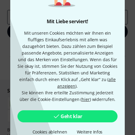
Inspirierende Beiträge
Deals
Thomann Insights
E-Mail-Adresse
*
Mit Liebe serviert!
Jetzt anmelden
Mit unseren Cookies möchten wir Ihnen ein
fluffiges Einkaufserlebnis mit allem was
Mit Klick auf „Jetzt anmelden“ stimmen Sie dem Erhalt von E-Mail-
dazugehört bieten. Dazu zählen zum Beispiel
Werbung und einer Messung des E-Mail-Nutzungsverhaltens zu. Die
passende Angebote, personalisierte Anzeigen
Abmeldung ist jederzeit möglich. Weitere Informationen finden Sie in
und das Merken von Einstellungen. Wenn das für
unseren
Datenschutzhinweisen
.
Sie okay ist, stimmen Sie der Nutzung von Cookies
* Pflichtfeld
für Präferenzen, Statistiken und Marketing
einfach durch einen Klick auf „Geht klar“ zu (
alle
anzeigen
).
Sicher einkaufen & bezahlen
Sie können Ihre erteilte Zustimmung jederzeit
über die Cookie-Einstellungen (
hier
) widerrufen.
Geht klar
Bezahlen Sie vertraulich und sicher per Nachnahme,
Cookies ablehnen
Weitere Infos