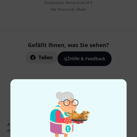
Kostenloser Versand ab 29 €
Alle Preise inkl. MwSt.
Gefällt Ihnen, was Sie sehen?
Teilen
Hilfe & Feedback
Thomann Newsletter
Abonniere den Thomann Newsletter und gewinne mit
etwas Glück einen von
50 Gutscheinen
über jeweils
50€
!