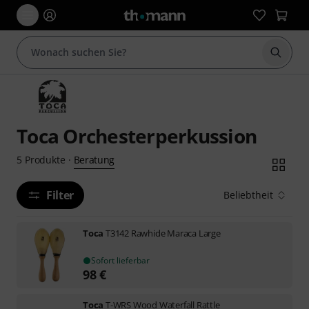
Suche 
Toca Orchesterperkussion
Beratung
5
Produkte
·
Filter
Beliebtheit
Toca
T3142 Rawhide Maraca Large
Sofort lieferbar
98
€
Toca
T-WRS Wood Waterfall Rattle