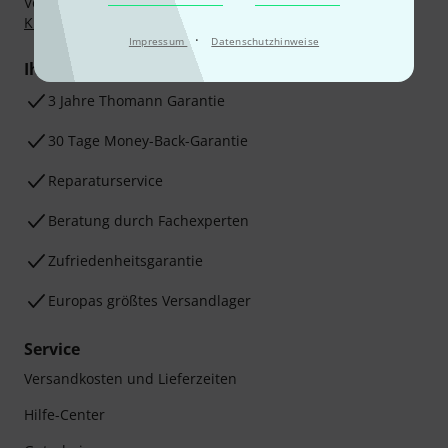
Vorkasse, PayPal, Amazon Pay,
Klarna Sofort bezahlen
,
Klarna Ratenzahlung
oder Kreditkarte.
·
Impressum
Datenschutzhinweise
Ihre Vorteile
3 Jahre Thomann Garantie
30 Tage Money-Back-Garantie
Reparaturservice
Beratung durch Fachexperten
Zufriedenheitsgarantie
Europas größtes Versandlager
Service
Versandkosten und Lieferzeiten
Hilfe-Center