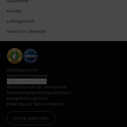
Gutscheine
Kontakt
Ladengeschäft
Service im Überblick
AGB
/
Impressum
Datenschutzhinweise
Cookie-Einstellungen
Widerrufsrecht für Verbraucher
Bestellvorgang/Vertragsabschluss
Mängelhaftungsrecht
Erklärung zur Barrierefreiheit
Vertrag widerrufen