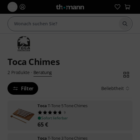
Suche 
Toca Chimes
Beratung
2
Produkte
·
Filter
Beliebtheit
Toca
T-Tone 5 Tone Chimes
9
Sofort lieferbar
65
€
Toca
T-Tone 3 Tone Chimes