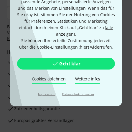
passende Angebote, personalisierte Anzeigen
und das Merken von Einstellungen. Wenn das für
Sie okay ist, stimmen Sie der Nutzung von Cookies
für Präferenzen, Statistiken und Marketing
Bezahlen Sie vertraulich und sicher per Nachnahme,
einfach durch einen Klick auf „Geht klar“ zu (
alle
Vorkasse, PayPal, Amazon Pay,
Klarna Sofort bezahlen
,
anzeigen
).
Klarna Ratenzahlung
oder Kreditkarte.
Sie können Ihre erteilte Zustimmung jederzeit
über die Cookie-Einstellungen (
hier
) widerrufen.
Ihre Vorteile
3 Jahre Thomann Garantie
Geht klar
30 Tage Money-Back-Garantie
Cookies ablehnen
Weitere Infos
Reparaturservice
·
Impressum
Datenschutzhinweise
Beratung durch Fachexperten
Zufriedenheitsgarantie
Europas größtes Versandlager