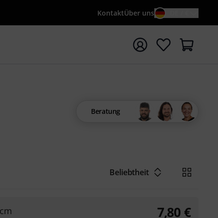
Kontakt
Über uns
DE / €
e mit Suchwort {searchTerm} starten
Beratung
Beliebtheit
7,80
€
 cm