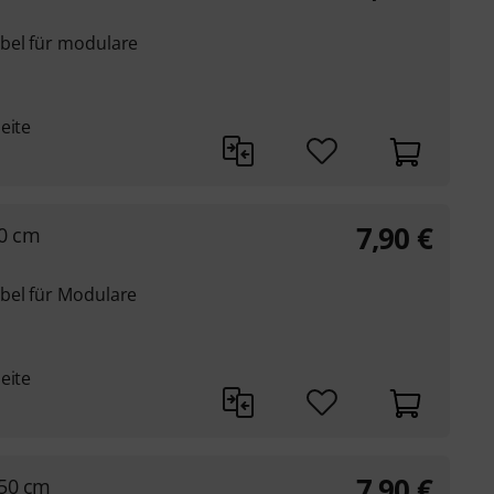
bel für modulare
eite
7,90
€
90 cm
bel für Modulare
eite
7,90
€
 50 cm