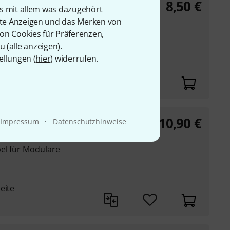
8,50
€
50 cm
is mit allem was dazugehört
rte Anzeigen und das Merken von
el für Modulare
von Cookies für Präferenzen,
u (
alle anzeigen
).
ellungen (
hier
) widerrufen.
eite
10,90
€
e 350 cm
·
Impressum
Datenschutzhinweise
el für Modulare
eite