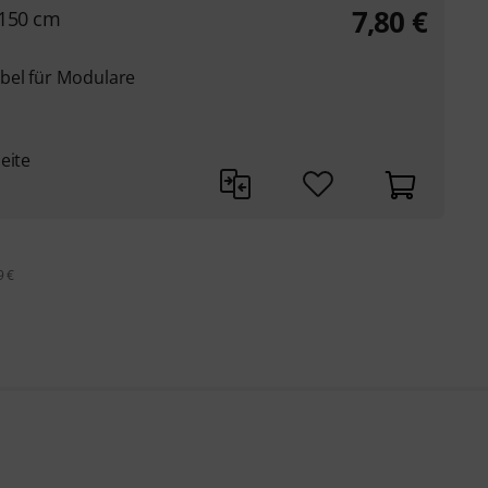
7,80
€
 150 cm
bel für Modulare
eite
9 €