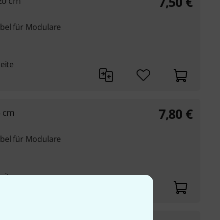
7,50
€
20 cm
bel für Modulare
eite
7,80
€
5 cm
bel für Modulare
eite