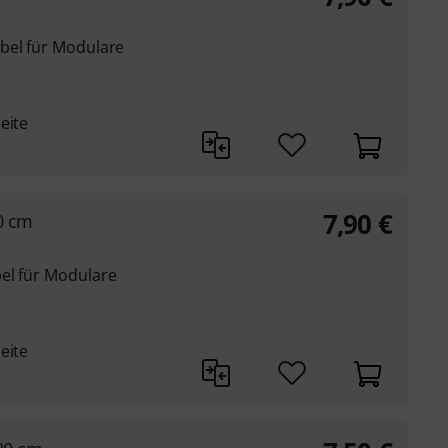
bel für Modulare
eite
7,90
€
0 cm
el für Modulare
eite