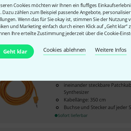
Tiptop Audio
Stackcable Grey 2
seren Cookies möchten wir Ihnen ein fluffiges Einkaufserlebn
24
n. Dazu zählen zum Beispiel passende Angebote, personalisie
ineinander steckbare Patchkab
llungen. Wenn das für Sie okay ist, stimmen Sie der Nutzung 
Synthesizer
tiken und Marketing einfach durch einen Klick auf „Geht klar“ z
Kabellänge: 250 cm
nnen Ihre erteilte Zustimmung jederzeit über die Cookie-Einst
Buchse und Stecker auf jeder S
Sofort lieferbar
Cookies ablehnen
Weitere Infos
Geht klar
Tiptop Audio
Stackcable Orang
28
ineinander steckbare Patchkab
Synthesizer
Kabellänge: 350 cm
Buchse und Stecker auf jeder S
Sofort lieferbar