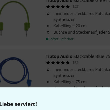
Tiptop Audio
Stackcable Green 
147
ineinander steckbares Patchka
Synthesizer
Kabellänge: 20 cm
Buchse und Stecker auf jeder S
Sofort lieferbar
Tiptop Audio
Stackcable Blue 7
132
ineinander steckbares Patchka
Synthesizer
Kabellänge: 75 cm
Buchse und Stecker auf jeder S
Sofort lieferbar
Liebe serviert!