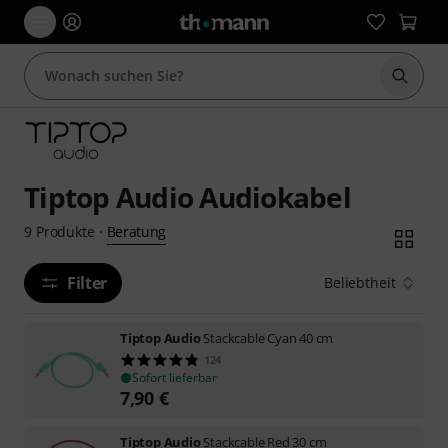
Suche 
Tiptop Audio Audiokabel
Beratung
9
Produkte
·
Filter
Beliebtheit
Tiptop Audio
Stackcable Cyan 40 cm
124
Sofort lieferbar
7,90
€
Tiptop Audio
Stackcable Red 30 cm