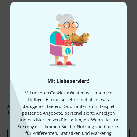
Gefällt Ihnen, was Sie sehen?
Teilen
Hilfe & Feedback
Mit Liebe serviert!
Mit unseren Cookies möchten wir Ihnen ein
Thomann Newsletter
fluffiges Einkaufserlebnis mit allem was
Abonniere den Thomann Newsletter und gewinne mit
dazugehört bieten. Dazu zählen zum Beispiel
etwas Glück einen von
50 Gutscheinen
über jeweils
50€
!
passende Angebote, personalisierte Anzeigen
und das Merken von Einstellungen. Wenn das für
Inspirierende Beiträge
Deals
Thomann Insights
Sie okay ist, stimmen Sie der Nutzung von Cookies
für Präferenzen, Statistiken und Marketing
E-Mail-Adresse
*