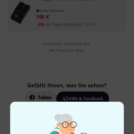
Sofort lieferbar
195
€
-8%
30-Tage-Bestpreis
:
211
€
Kostenloser Versand ab 29 €
Alle Preise inkl. MwSt.
Gefällt Ihnen, was Sie sehen?
Teilen
Hilfe & Feedback