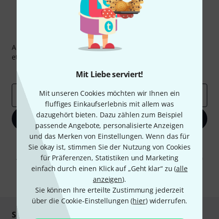
Thomann Newsletter
Abonniere den Thomann Newsletter und gewinne mit
etwas Glück einen von
50 Gutscheinen
über jeweils
50€
!
Inspirierende Beiträge
Deals
Thomann Insights
Mit Liebe serviert!
Mit unseren Cookies möchten wir Ihnen ein
E-Mail-Adresse
*
fluffiges Einkaufserlebnis mit allem was
dazugehört bieten. Dazu zählen zum Beispiel
Jetzt anmelden
passende Angebote, personalisierte Anzeigen
und das Merken von Einstellungen. Wenn das für
Mit Klick auf „Jetzt anmelden“ stimmen Sie dem Erhalt von E-Mail-
Sie okay ist, stimmen Sie der Nutzung von Cookies
Werbung und einer Messung des E-Mail-Nutzungsverhaltens zu. Die
für Präferenzen, Statistiken und Marketing
Abmeldung ist jederzeit möglich. Weitere Informationen finden Sie in
unseren
Datenschutzhinweisen
.
einfach durch einen Klick auf „Geht klar“ zu (
alle
anzeigen
).
* Pflichtfeld
Sie können Ihre erteilte Zustimmung jederzeit
über die Cookie-Einstellungen (
hier
) widerrufen.
Sicher einkaufen & bezahlen