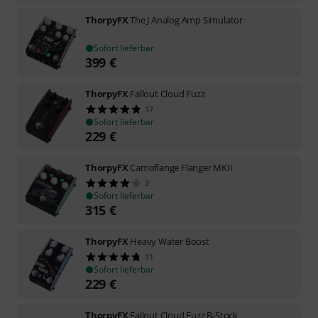
ThorpyFX
The J Analog Amp Simulator
Sofort lieferbar
399
€
ThorpyFX
Fallout Cloud Fuzz
17
Sofort lieferbar
229
€
ThorpyFX
Camoflange Flanger MKII
2
Sofort lieferbar
315
€
ThorpyFX
Heavy Water Boost
11
Sofort lieferbar
229
€
ThorpyFX
Fallout Cloud Fuzz B-Stock