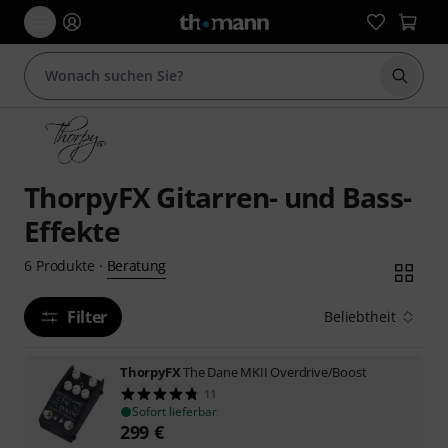
Suche 
ThorpyFX Gitarren- und Bass-
Effekte
Beratung
6
Produkte
·
Filter
Beliebtheit
ThorpyFX
The Dane MKII Overdrive/Boost
11
Sofort lieferbar
299
€