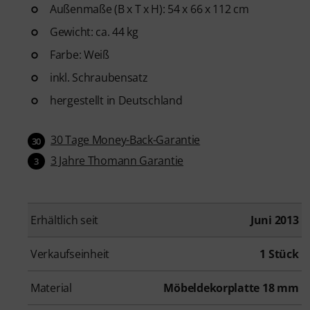
Außenmaße (B x T x H): 54 x 66 x 112 cm
Gewicht: ca. 44 kg
Farbe: Weiß
inkl. Schraubensatz
hergestellt in Deutschland
30 Tage Money-Back-Garantie
30
3 Jahre Thomann Garantie
3
Erhältlich seit
Juni 2013
Verkaufseinheit
1 Stück
Material
Möbeldekorplatte 18 mm