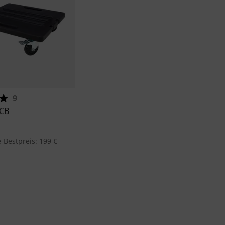
9
RCB
-Bestpreis: 199 €