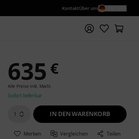
Kontakt
Über uns
DE / €
e mit Suchwort {searchTerm} starten
635
€
Alle Preise inkl. MwSt.
Sofort lieferbar
IN DEN WARENKORB
1
Merken
Vergleichen
Teilen