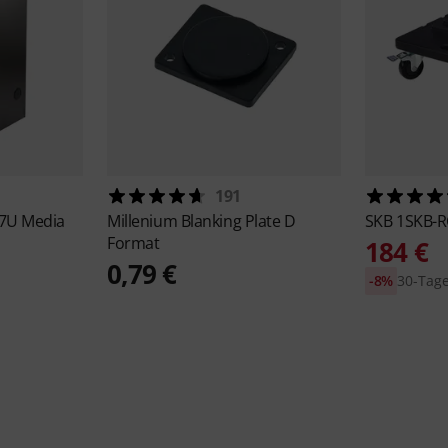
191
17U Media
Millenium
Blanking Plate D
SKB
1SKB-
Format
184 €
0,79 €
-8%
30-Tage