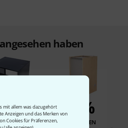
t angesehen haben
5%
5%
is mit allem was dazugehört
rte Anzeigen und das Merken von
von Cookies für Präferenzen,
KAUFTEN
KAUFTEN
u (
alle anzeigen
).