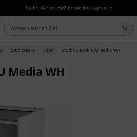
3 Jahre Garantie
Zufriedenheitsgarantie
Such
ks
Studioracks
Thon
Studio L-Rack 17U Media WH
7U Media WH
wertungen