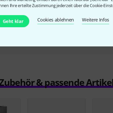
20U white
Thon Studio L-Rack 17U Media
Milleni
nnen Ihre erteilte Zustimmung jederzeit über die Cookie-Einst
Grey
635 €
Cookies ablehnen
Weitere Infos
Geht klar
Vergleichen
Zubehör & passende Artike