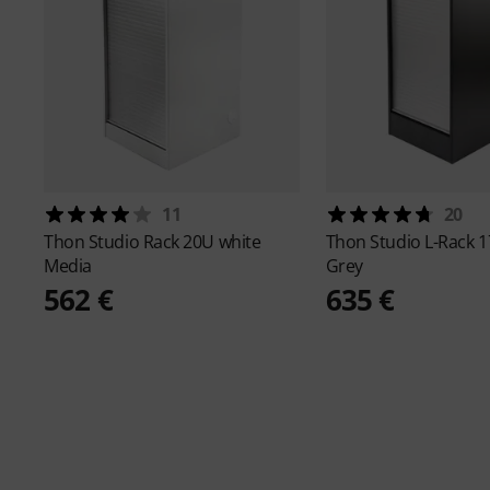
11
20
Thon
Studio Rack 20U white
Thon
Studio L-Rack 
Media
Grey
562 €
635 €