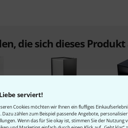
en, die sich dieses Produk
Liebe serviert!
%
5%
seren Cookies möchten wir Ihnen ein fluffiges Einkaufserlebn
n. Dazu zählen zum Beispiel passende Angebote, personalisie
llungen. Wenn das für Sie okay ist, stimmen Sie der Nutzung 
N
KAUFTEN
tiken und Marketing einfach durch einen Klick auf „Geht klar“ z