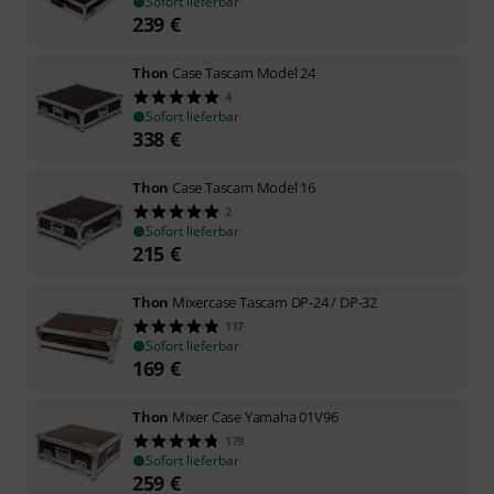
Sofort lieferbar
239
€
Thon
Case Tascam Model 24
4
Sofort lieferbar
338
€
Thon
Case Tascam Model 16
2
Sofort lieferbar
215
€
Thon
Mixercase Tascam DP-24 / DP-32
117
Sofort lieferbar
169
€
Thon
Mixer Case Yamaha 01V96
179
Sofort lieferbar
259
€