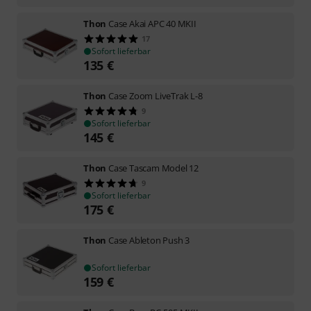
Thon
Case Akai APC 40 MKII
17
Sofort lieferbar
135
€
Thon
Case Zoom LiveTrak L-8
9
Sofort lieferbar
145
€
Thon
Case Tascam Model 12
9
Sofort lieferbar
175
€
Thon
Case Ableton Push 3
Sofort lieferbar
159
€