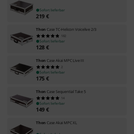
Sofort lieferbar
219
€
Thon
Case TC-Helicon Voicelive 2/3
182
Sofort lieferbar
128
€
Thon
Case Akai MPC Live III
2
Sofort lieferbar
175
€
Thon
Case Sequential Take 5
14
Sofort lieferbar
149
€
Thon
Case Akai MPC XL