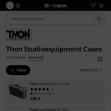
Suche 
Thon Studioequipment Cases
Beratung
33
Produkte
·
Filter
Beliebtheit
Thon
AKAI MPC Key 37 Case
10
Sofort lieferbar
185
€
Thon
Case Roland TR-1000