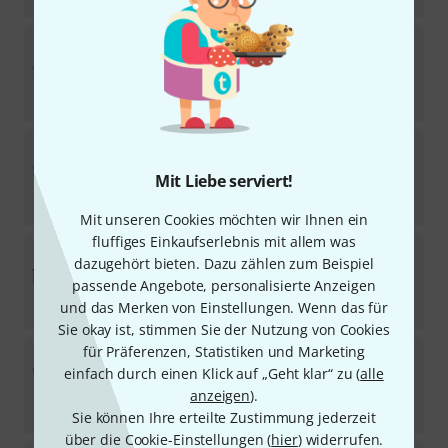
Thon
Case Akai MPC X
3
Sofort lieferbar
195
€
Thon
Case Akai MPC Live II
2
Mit Liebe serviert!
Sofort lieferbar
165
€
Mit unseren Cookies möchten wir Ihnen ein
fluffiges Einkaufserlebnis mit allem was
Thon
Case Access Virus TI
dazugehört bieten. Dazu zählen zum Beispiel
7
passende Angebote, personalisierte Anzeigen
Sofort lieferbar
175
€
und das Merken von Einstellungen. Wenn das für
Sie okay ist, stimmen Sie der Nutzung von Cookies
für Präferenzen, Statistiken und Marketing
Thon
Premium Flip-Case StudioLive32
einfach durch einen Klick auf „Geht klar“ zu (
alle
Lieferzeit: 3-5 Wochen
anzeigen
).
1.515
€
Sie können Ihre erteilte Zustimmung jederzeit
über die Cookie-Einstellungen (
hier
) widerrufen.