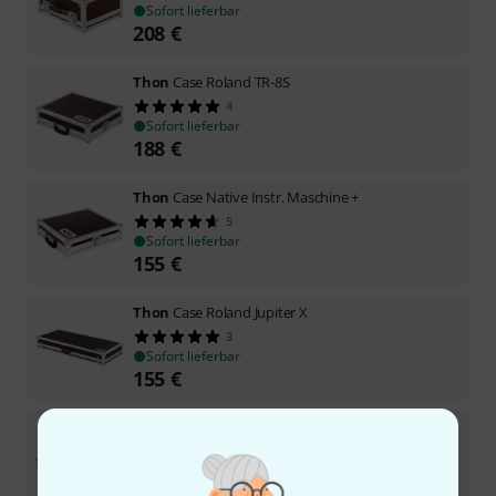
Sofort lieferbar
208
€
Thon
Case Roland TR-8S
4
Sofort lieferbar
188
€
Thon
Case Native Instr. Maschine +
5
Sofort lieferbar
155
€
Thon
Case Roland Jupiter X
3
Sofort lieferbar
155
€
Thon
Case Roland Jupiter XM
7
Sofort lieferbar
165
€