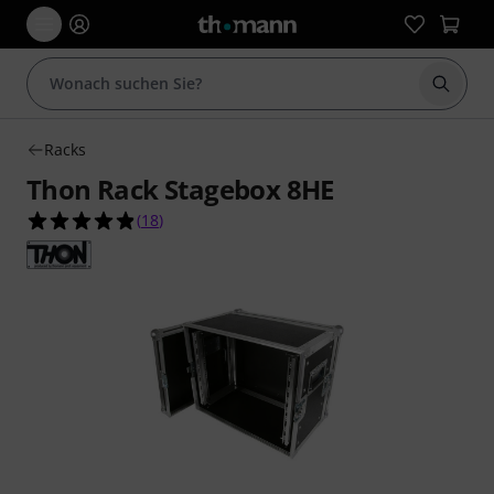
Suche 
Racks
Thon Rack Stagebox 8HE
4.8 von 5 Sternen aus 18 Kundenbewertungen
(
18
)