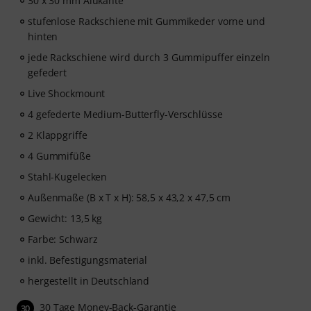
30 x 30 mm Alukante
stufenlose Rackschiene mit Gummikeder vorne und
hinten
jede Rackschiene wird durch 3 Gummipuffer einzeln
gefedert
Live Shockmount
4 gefederte Medium-Butterfly-Verschlüsse
2 Klappgriffe
4 Gummifüße
Stahl-Kugelecken
Außenmaße (B x T x H): 58,5 x 43,2 x 47,5 cm
Gewicht: 13,5 kg
Farbe: Schwarz
inkl. Befestigungsmaterial
hergestellt in Deutschland
30 Tage Money-Back-Garantie
30