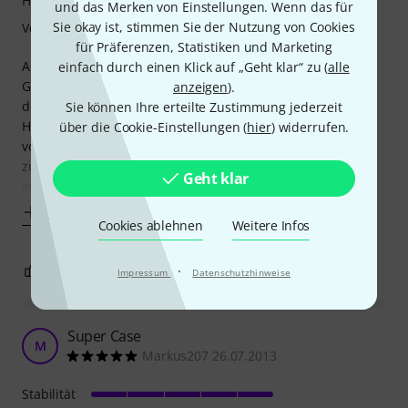
Handling
und das Merken von Einstellungen. Wenn das für
Sie okay ist, stimmen Sie der Nutzung von Cookies
Verarbeitung
für Präferenzen, Statistiken und Marketing
Als das Produkt bei mir ankam, hatte es schon deutliche
einfach durch einen Klick auf „Geht klar“ zu (
alle
Gebrauchsspuren. Daran habe ich mich aber nicht gestört,
anzeigen
).
denn in meiner Vorstellung würde es sowieso kein
Sie können Ihre erteilte Zustimmung jederzeit
Hochglanz Case bleiben, sondern bestimmt einige Spuren
über die Cookie-Einstellungen (
hier
) widerrufen.
vom Transport mitnehmen und trotzdem stabil und
zuverlässig bleiben. Nach dem ersten Gig ist mir
Geht klar
aufgefallen das der Boden über einen der Füße schon
Mehr anzeigen
Cookies ablehnen
Weitere Infos
0
0
·
BEWERTUNG MELDEN
Impressum
Datenschutzhinweise
Super Case
M
Markus207 26.07.2013
Stabilität