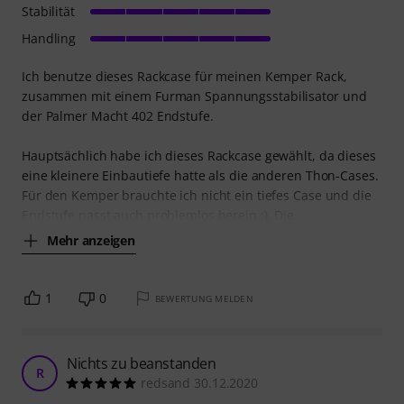
Stabilität
Handling
Ich benutze dieses Rackcase für meinen Kemper Rack,
zusammen mit einem Furman Spannungsstabilisator und
der Palmer Macht 402 Endstufe.
Hauptsächlich habe ich dieses Rackcase gewählt, da dieses
eine kleinere Einbautiefe hatte als die anderen Thon-Cases.
Für den Kemper brauchte ich nicht ein tiefes Case und die
Endstufe passt auch problemlos herein :). Die
Mehr anzeigen
1
0
BEWERTUNG MELDEN
Nichts zu beanstanden
R
redsand 30.12.2020