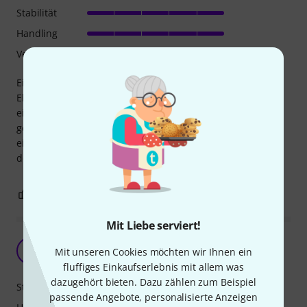
Stabilität
Handling
Verarbeitung
Ein sauber verarbeitetes Case mit guter Passform. Alle
Elemente passen zusammen und funktionieren
einwandfrei. Der Geräteschutz ist durch den Shockmount
gegeben. Das Preis Leistungs Verhältnis ist fair. Störend ist
eigentlich nur das übetrieben große "Thon"-Logo an einer
der beiden Verschlussklappen.
0
0
BEWERTUNG MELDEN
Mit Liebe serviert!
Habe ich mir besser vorgestellt
M
Mit unseren Cookies möchten wir Ihnen ein
MaxSp 08.05.2024
fluffiges Einkaufserlebnis mit allem was
dazugehört bieten. Dazu zählen zum Beispiel
Stabilität
passende Angebote, personalisierte Anzeigen