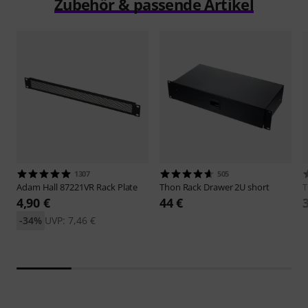
Zubehör & passende Artikel
1307
505
Adam Hall
87221VR Rack Plate
Thon
Rack Drawer 2U short
4,90 €
44 €
-34%
UVP: 7,46 €