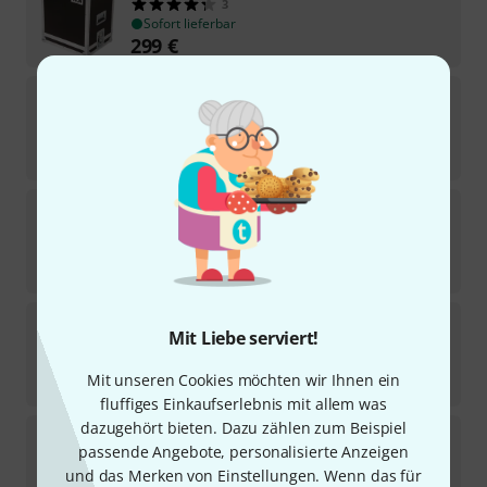
3
Sofort lieferbar
299
€
Thon
Case 2x RCF NX 910-A PB
Sofort lieferbar
499
€
Thon
Case for 2x Maui 28 G2 Top
11
Sofort lieferbar
222
€
Thon
19" Stagebox Case 6U 18
Mit Liebe serviert!
8
Sofort lieferbar
Mit unseren Cookies möchten wir Ihnen ein
135
€
fluffiges Einkaufserlebnis mit allem was
dazugehört bieten. Dazu zählen zum Beispiel
Thon
Roadcase 4 x d&b Y8/12
passende Angebote, personalisierte Anzeigen
und das Merken von Einstellungen. Wenn das für
Auf Anfrage