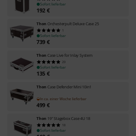
Sofort lieferbar
192
€
Thon
Orchesterpult Deluxe Case 25
1
Sofort lieferbar
739
€
Thon
Case Live for Inlay System
20
Sofort lieferbar
135
€
Thon
Case Defender Mini 10in1
In ca. einer Woche lieferbar
499
€
Thon
19" Stagebox Case 4U 18
18
Sofort lieferbar