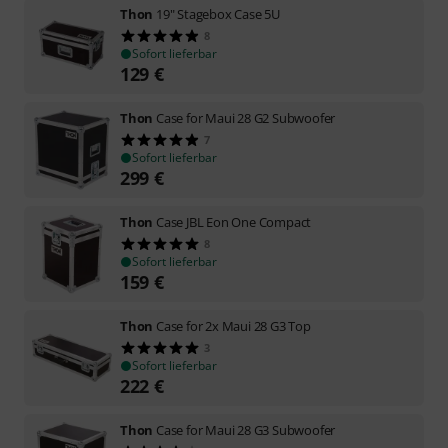
Thon
19" Stagebox Case 5U
8
Sofort lieferbar
129
€
Thon
Case for Maui 28 G2 Subwoofer
7
Sofort lieferbar
299
€
Thon
Case JBL Eon One Compact
8
Sofort lieferbar
159
€
Thon
Case for 2x Maui 28 G3 Top
3
Sofort lieferbar
222
€
Thon
Case for Maui 28 G3 Subwoofer