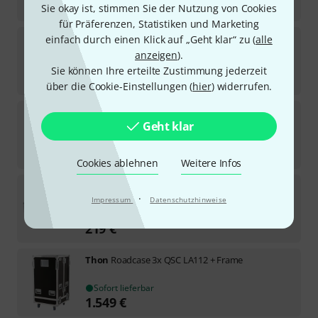
929
€
Sie okay ist, stimmen Sie der Nutzung von Cookies
für Präferenzen, Statistiken und Marketing
Thon
Profi Haubencase D&B Y7P
einfach durch einen Klick auf „Geht klar“ zu (
alle
1
anzeigen
).
Auf Anfrage
Sie können Ihre erteilte Zustimmung jederzeit
898
€
über die Cookie-Einstellungen (
hier
) widerrufen.
Thon
Roadcase 4x QSC LA108 + Frame
Geht klar
Sofort lieferbar
1.499
€
Cookies ablehnen
Weitere Infos
Thon
Case Waves FIT
·
Impressum
Datenschutzhinweise
Sofort lieferbar
219
€
Thon
Roadcase 3x QSC LA112 + Frame
Sofort lieferbar
1.549
€