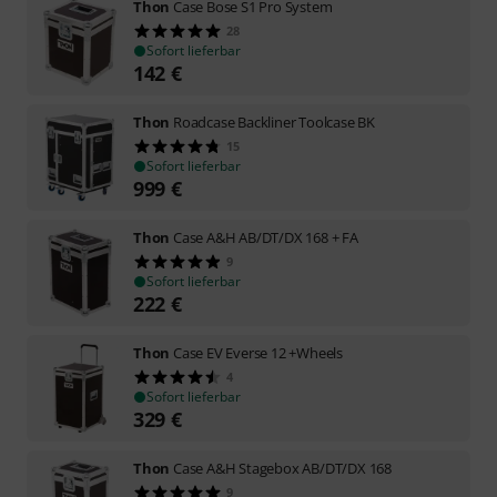
Thon
Case Bose S1 Pro System
28
Sofort lieferbar
142
€
Thon
Roadcase Backliner Toolcase BK
15
Sofort lieferbar
999
€
Thon
Case A&H AB/DT/DX 168 + FA
9
Sofort lieferbar
222
€
Thon
Case EV Everse 12 +Wheels
4
Sofort lieferbar
329
€
Thon
Case A&H Stagebox AB/DT/DX 168
9