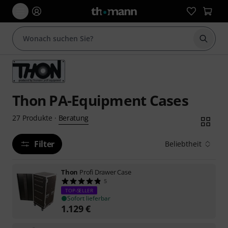
Suche 
Thon PA-Equipment Cases
Beratung
27
Produkte
·
Filter
Beliebtheit
Thon
Profi Drawer Case
5
TOP-SELLER
Sofort lieferbar
1.129
€