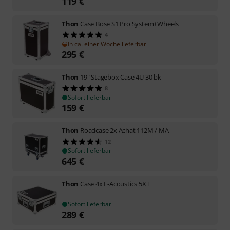
119
€
Thon
Case Bose S1 Pro System+Wheels
4
In ca. einer Woche lieferbar
295
€
Thon
19" Stagebox Case 4U 30 bk
8
Sofort lieferbar
159
€
Thon
Roadcase 2x Achat 112M / MA
12
Sofort lieferbar
645
€
Thon
Case 4x L-Acoustics 5XT
Sofort lieferbar
289
€