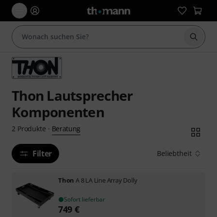
Suche 
Thon Lautsprecher
Komponenten
Beratung
2
Produkte
·
Filter
Beliebtheit
Thon
A 8 LA Line Array Dolly
Sofort lieferbar
749
€