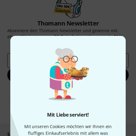
Thomann Newsletter
Abonniere den Thomann Newsletter und gewinne mit
etwas Glück einen von
50 Gutscheinen
über jeweils
50€
!
Inspirierende Beiträge
Deals
Thomann Insights
E-Mail-Adresse
*
Jetzt anmelden
Mit Klick auf „Jetzt anmelden“ stimmen Sie dem Erhalt von E-Mail-
Werbung und einer Messung des E-Mail-Nutzungsverhaltens zu. Die
Abmeldung ist jederzeit möglich. Weitere Informationen finden Sie in
unseren
Datenschutzhinweisen
.
* Pflichtfeld
Mit Liebe serviert!
Mit unseren Cookies möchten wir Ihnen ein
fluffiges Einkaufserlebnis mit allem was
Sicher einkaufen & bezahlen