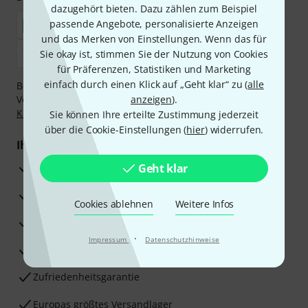
dazugehört bieten. Dazu zählen zum Beispiel
passende Angebote, personalisierte Anzeigen
und das Merken von Einstellungen. Wenn das für
Sie okay ist, stimmen Sie der Nutzung von Cookies
für Präferenzen, Statistiken und Marketing
einfach durch einen Klick auf „Geht klar“ zu (
alle
Bezahlen Sie vertraulich und sicher per Nachnahme,
Vorkasse, PayPal, Amazon Pay,
anzeigen
Klarna Sofort bezahlen
).
,
Klarna Ratenzahlung
oder Kreditkarte.
Sie können Ihre erteilte Zustimmung jederzeit
über die Cookie-Einstellungen (
hier
) widerrufen.
Ihre Vorteile
3 Jahre Thomann Garantie
Geht klar
30 Tage Money-Back-Garantie
Cookies ablehnen
Weitere Infos
Reparaturservice
·
Impressum
Datenschutzhinweise
Beratung durch Fachexperten
Zufriedenheitsgarantie
Europas größtes Versandlager