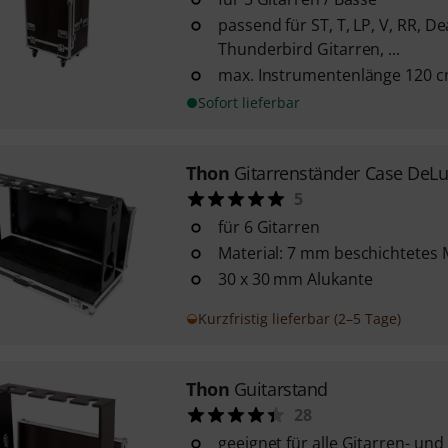
passend für ST, T, LP, V, RR, De
Thunderbird Gitarren, ...
max. Instrumentenlänge 120 
Sofort lieferbar
Thon
Gitarrenständer Case DeL
5
für 6 Gitarren
Material: 7 mm beschichtetes 
30 x 30 mm Alukante
Kurzfristig lieferbar (2–5 Tage)
Thon
Guitarstand
28
geeignet für alle Gitarren- un