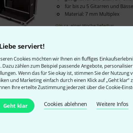
für bis zu 5 Gitarren und Bäss
Material: 7 mm Multiplex
In ca. einer Woche lieferbar
Liebe serviert!
Kostenloser Versand ab 2
Alle Preise inkl. MwSt.
seren Cookies möchten wir Ihnen ein fluffiges Einkaufserlebn
n. Dazu zählen zum Beispiel passende Angebote, personalisie
llungen. Wenn das für Sie okay ist, stimmen Sie der Nutzung 
tiken und Marketing einfach durch einen Klick auf „Geht klar“ z
nnen Ihre erteilte Zustimmung jederzeit über die Cookie-Einst
Gefällt Ihnen, was Sie sehen?
Cookies ablehnen
Weitere Infos
Geht klar
Teilen
Hilfe & Feedback