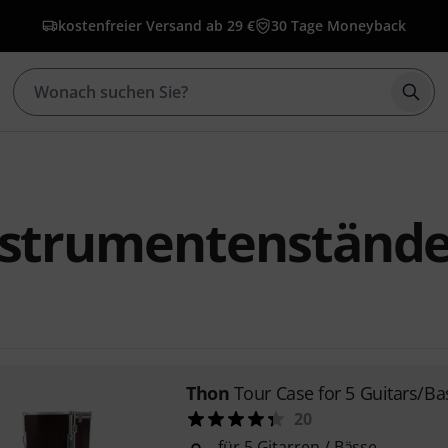
kostenfreier Versand ab 29 €
30 Tage Moneyback
Such
nstrumentenstände
Thon
Tour Case for 5 Guitars/Ba
20
für 5 Gitarren / Bässe