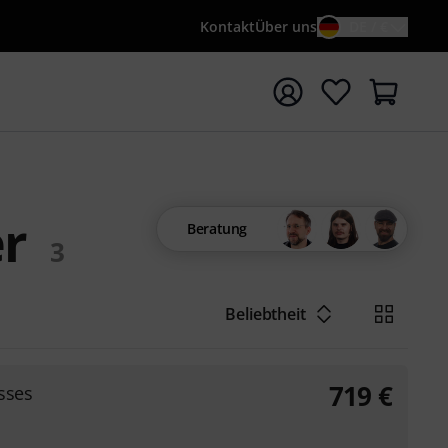
Kontakt
Über uns
DE / €
e mit Suchwort {searchTerm} starten
r
Beratung
3
Beliebtheit
719
€
sses