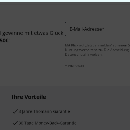
E-Mail-Adresse
*
 gewinne mit etwas Glück
50€
!
Mit Klick auf „Jetzt anmelden“ stimmen
Nutzungsverhaltens zu. Die Abmeldung is
Datenschutzhinweisen
.
* Pflichtfeld
Ihre Vorteile
3 Jahre Thomann Garantie
30 Tage Money-Back-Garantie