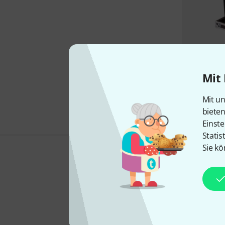
Mit 
Mit un
biete
Einste
Statis
Sie kö