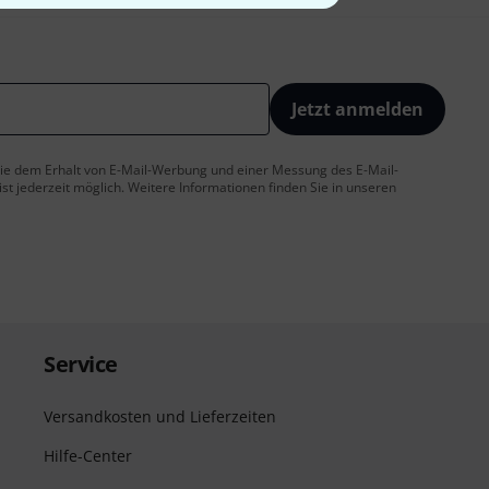
Jetzt anmelden
 Sie dem Erhalt von E-Mail-Werbung und einer Messung des E-Mail-
t jederzeit möglich. Weitere Informationen finden Sie in unseren
Service
Versandkosten und Lieferzeiten
Hilfe-Center