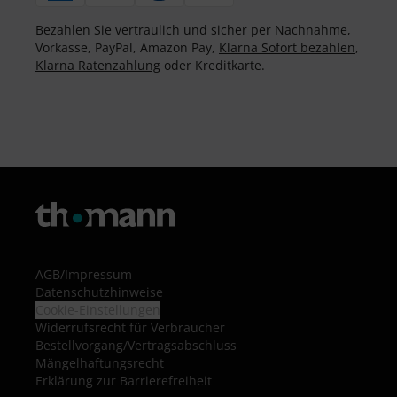
Bezahlen Sie vertraulich und sicher per Nachnahme,
Vorkasse, PayPal, Amazon Pay,
Klarna Sofort bezahlen
,
Klarna Ratenzahlung
oder Kreditkarte.
AGB
/
Impressum
Datenschutzhinweise
Cookie-Einstellungen
Widerrufsrecht für Verbraucher
Bestellvorgang/Vertragsabschluss
Mängelhaftungsrecht
Erklärung zur Barrierefreiheit