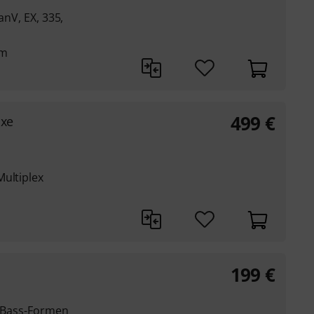
anV, EX, 335,
cm
499
€
uxe
Multiplex
199
€
d Bass-Formen