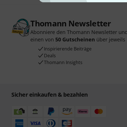
Thomann Newsletter
Abonniere den Thomann Newsletter und
einen von
50 Gutscheinen
über jeweils
Inspirierende Beiträge
Deals
Thomann Insights
Sicher einkaufen & bezahlen