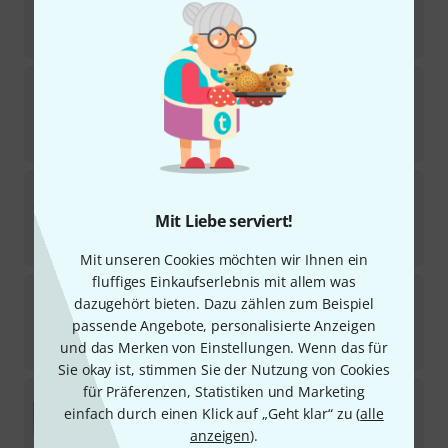
Sofort lieferbar
195
€
Thon
Case Fender Blues/HR DLX
65
Sofort lieferbar
258
€
Thon
Custom Case II for Floor Units
167
Mit Liebe serviert!
In 1–2 Wochen lieferbar
209
€
Mit unseren Cookies möchten wir Ihnen ein
fluffiges Einkaufserlebnis mit allem was
Thon
Live Case Marshall 4x12
dazugehört bieten. Dazu zählen zum Beispiel
29
passende Angebote, personalisierte Anzeigen
Sofort lieferbar
388
€
und das Merken von Einstellungen. Wenn das für
Sie okay ist, stimmen Sie der Nutzung von Cookies
für Präferenzen, Statistiken und Marketing
Thon
Case Dreadnought
einfach durch einen Klick auf „Geht klar“ zu (
alle
11
Sofort lieferbar
anzeigen
).