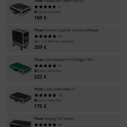
Thon
Pedalcase Line6 Pod GO
31
Sofort lieferbar
169
€
Thon
Custom Case for Combos Wheels
286
In 1–2 Wochen lieferbar
359
€
Thon
Case Kemper Prof. Stage + EP1
69
Sofort lieferbar
222
€
Thon
Case Line6 Helix LT
126
Sofort lieferbar
175
€
Thon
Ampeg SVT Series
49