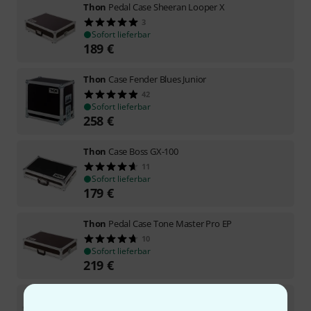
Thon
Pedal Case Sheeran Looper X
3
Sofort lieferbar
189
€
Thon
Case Fender Blues Junior
42
Sofort lieferbar
258
€
Thon
Case Boss GX-100
11
Sofort lieferbar
179
€
Thon
Pedal Case Tone Master Pro EP
10
Sofort lieferbar
219
€
Thon
Case Marshall SC 20
15