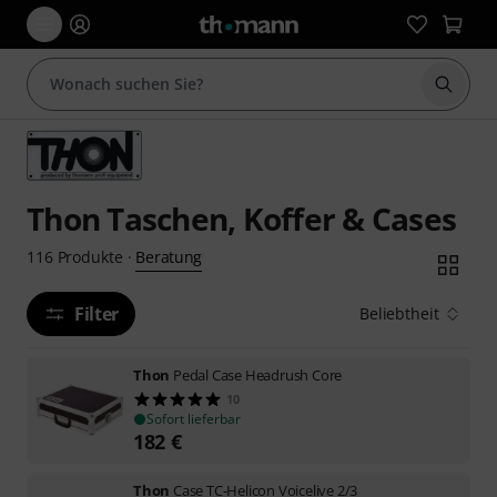
Suche 
Thon Taschen, Koffer & Cases
Beratung
116
Produkte
·
Filter
Beliebtheit
Thon
Pedal Case Headrush Core
10
Sofort lieferbar
182
€
Thon
Case TC-Helicon Voicelive 2/3