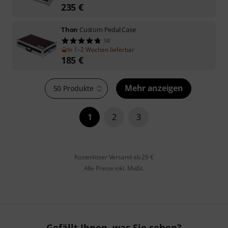
235
€
Thon
Custom Pedal Case
58
In 1–2 Wochen lieferbar
185
€
Mehr anzeigen
50 Produkte
1
2
3
Kostenloser Versand ab 29 €
Alle Preise inkl. MwSt.
Gefällt Ihnen, was Sie sehen?