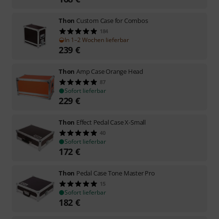
Thon
Custom Case for Combos
184
In 1–2 Wochen lieferbar
239
€
Thon
Amp Case Orange Head
87
Sofort lieferbar
229
€
Thon
Effect Pedal Case X-Small
40
Sofort lieferbar
172
€
Thon
Pedal Case Tone Master Pro
15
Sofort lieferbar
182
€