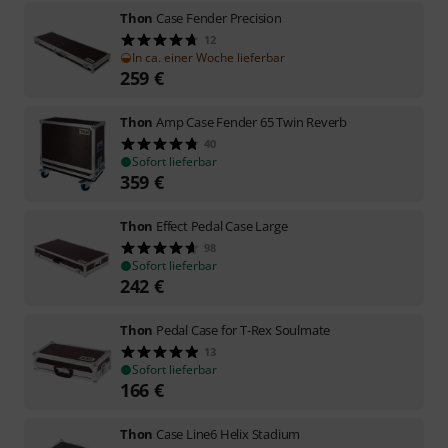
Thon
Case Fender Precision
12
In ca. einer Woche lieferbar
259
€
Thon
Amp Case Fender 65 Twin Reverb
40
Sofort lieferbar
359
€
Thon
Effect Pedal Case Large
98
Sofort lieferbar
242
€
Thon
Pedal Case for T-Rex Soulmate
13
Sofort lieferbar
166
€
Thon
Case Line6 Helix Stadium