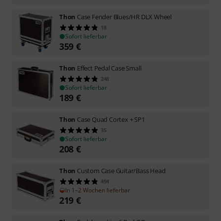
Thon
Case Fender Blues/HR DLX Wheel
18
Sofort lieferbar
359
€
Thon
Effect Pedal Case Small
248
Sofort lieferbar
189
€
Thon
Case Quad Cortex + SP1
35
Sofort lieferbar
208
€
Thon
Custom Case Guitar/Bass Head
494
In 1–2 Wochen lieferbar
219
€