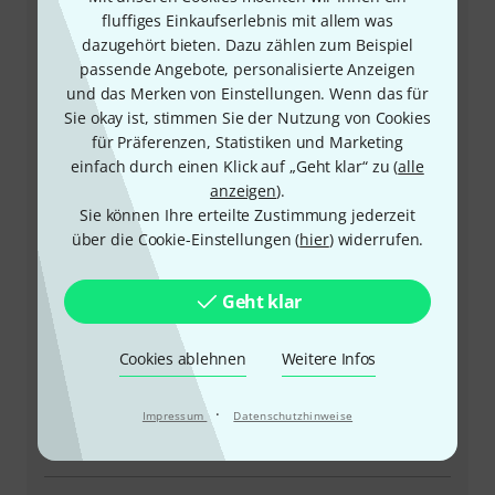
fluffiges Einkaufserlebnis mit allem was
dazugehört bieten. Dazu zählen zum Beispiel
passende Angebote, personalisierte Anzeigen
und das Merken von Einstellungen. Wenn das für
+49-9546-9223-66
Sie okay ist, stimmen Sie der Nutzung von Cookies
für Präferenzen, Statistiken und Marketing
Unser Thomann Team Kundenservice steht Ihnen bei
einfach durch einen Klick auf „Geht klar“ zu (
alle
allen Fragen und Problemen nach dem Kauf zur Seite.
anzeigen
).
Sie können Ihre erteilte Zustimmung jederzeit
Kundennummer bereithalten
über die Cookie-Einstellungen (
hier
) widerrufen.
Öffnungszeiten
Geht klar
Rückruf vereinbaren
Cookies ablehnen
Weitere Infos
Mehr Kontaktoptionen
·
Impressum
Datenschutzhinweise
Produkt zurücksenden