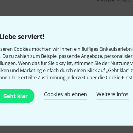
Alle Preise inkl. MwSt.
Liebe serviert!
seren Cookies möchten wir Ihnen ein fluffiges Einkaufserlebn
n. Dazu zählen zum Beispiel passende Angebote, personalisie
llungen. Wenn das für Sie okay ist, stimmen Sie der Nutzung 
tiken und Marketing einfach durch einen Klick auf „Geht klar“ z
Gefällt Ihnen, was Sie sehen?
nnen Ihre erteilte Zustimmung jederzeit über die Cookie-Einst
Teilen
Hilfe & Feedback
Cookies ablehnen
Weitere Infos
Geht klar