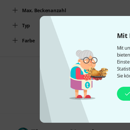
Max. Beckenanzahl
Typ
Mit 
Farbe
Mit un
biete
Einste
Statis
Sie kö