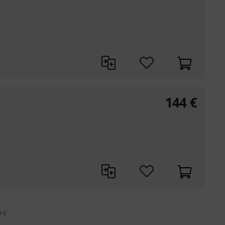
144
€
9 €