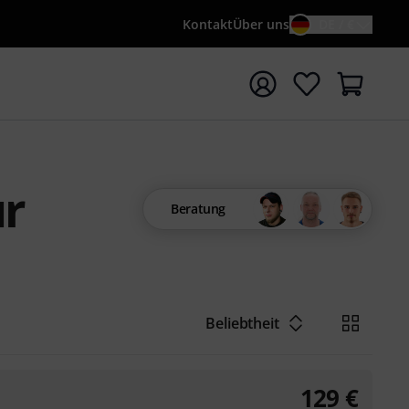
Kontakt
Über uns
DE / €
e mit Suchwort {searchTerm} starten
ür
Beratung
Beliebtheit
129
€