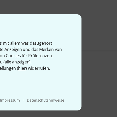
is mit allem was dazugehört
rte Anzeigen und das Merken von
von Cookies für Präferenzen,
u (
alle anzeigen
).
ellungen (
hier
) widerrufen.
·
Impressum
Datenschutzhinweise