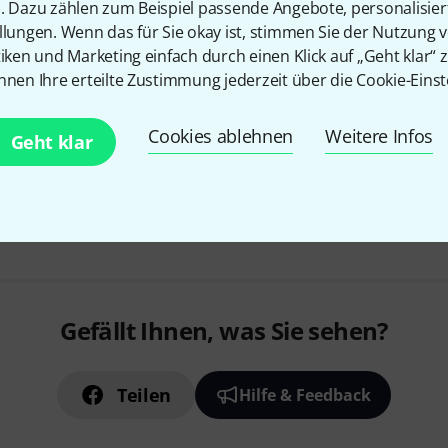
n. Dazu zählen zum Beispiel passende Angebote, personalisie
58,5 cm Durchmesser
llungen. Wenn das für Sie okay ist, stimmen Sie der Nutzung 
9 mm Phenolplatte
tiken und Marketing einfach durch einen Klick auf „Geht klar“ z
nnen Ihre erteilte Zustimmung jederzeit über die Cookie-Einst
Lieferzeit: 3-5 Wochen
Cookies ablehnen
Weitere Infos
Geht klar
Kostenloser Versand ab 2
Alle Preise inkl. MwSt.
Gefällt Ihnen, was Sie sehen?
Teilen
Hilfe & Feedback