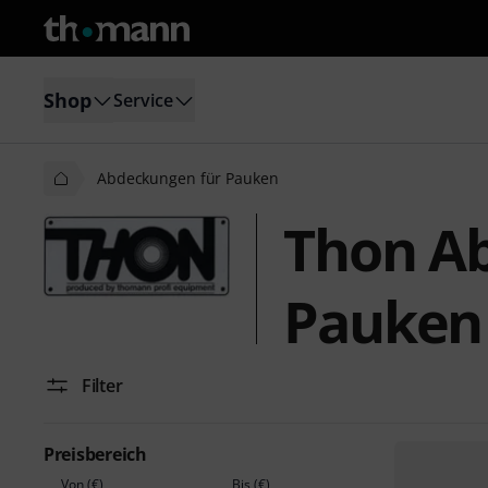
Shop
Service
Abdeckungen für Pauken
Thon A
Pauken
Filter
Preisbereich
Von (€)
Bis (€)