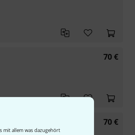
70
€
70
€
is mit allem was dazugehört