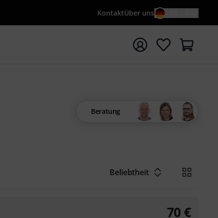
Kontakt
Über uns
DE / €
e mit Suchwort {searchTerm} starten
Beratung
Beliebtheit
70
€