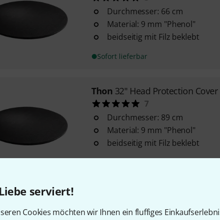
Durchmesser: 66 cm
Material: 9 mm "Phenol"
beidseitig mit Filz beklebt
Sofort lieferbar
Thon
32" Head Protection Cover
7
Durchmesser: 89 cm
Material: 9 mm "Phenol"
beidseitig mit Filz beklebt
Sofort lieferbar
Liebe serviert!
Thon
20" Head Protection Cover
für Kesselpauken 20"
seren Cookies möchten wir Ihnen ein fluffiges Einkaufserlebn