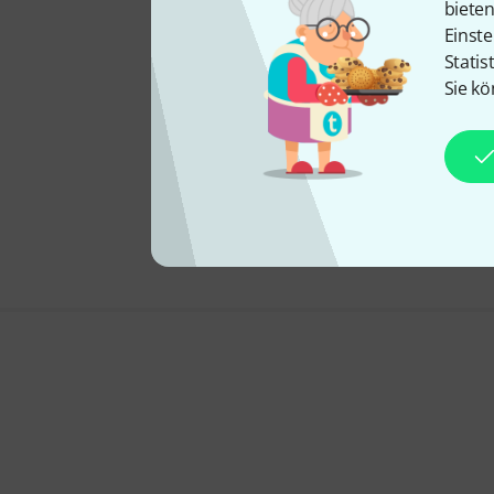
biete
Einste
Statis
Sie kö