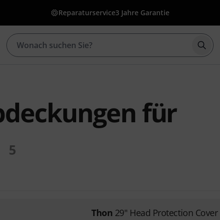
Reparaturservice
3 Jahre Garantie
Such
bdeckungen für
5
Thon
29" Head Protection Cover