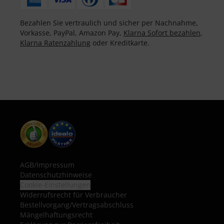
Bezahlen Sie vertraulich und sicher per Nachnahme,
Vorkasse, PayPal, Amazon Pay,
Klarna Sofort bezahlen
,
Klarna Ratenzahlung
oder Kreditkarte.
AGB
/
Impressum
Datenschutzhinweise
Cookie-Einstellungen
Widerrufsrecht für Verbraucher
Bestellvorgang/Vertragsabschluss
Mängelhaftungsrecht