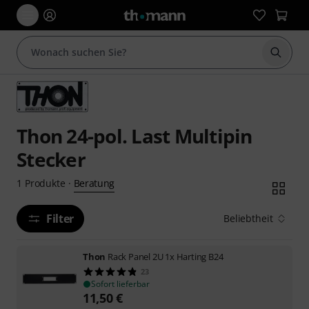
Suche 
Thon 24-pol. Last Multipin
Stecker
Beratung
1
Produkte
·
Filter
Beliebtheit
Thon
Rack Panel 2U 1x Harting B24
23
Sofort lieferbar
11,50
€