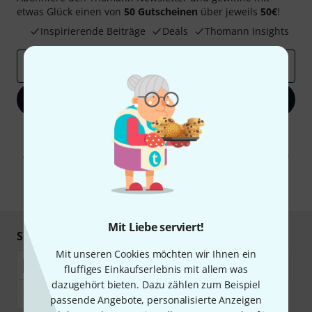
etwas Glück einen von
50 Gutscheinen
über jeweils
50€
!
Inspirierende Beiträge
Deals
Thomann Insights
E-Mail-Adresse
*
Jetzt anmelden
Mit Klick auf „Jetzt anmelden“ stimmen Sie dem Erhalt von E-Mail-
Werbung und einer Messung des E-Mail-Nutzungsverhaltens zu. Die
Abmeldung ist jederzeit möglich. Weitere Informationen finden Sie in
unseren
Datenschutzhinweisen
.
* Pflichtfeld
Mit Liebe serviert!
Sicher einkaufen & bezahlen
Mit unseren Cookies möchten wir Ihnen ein
fluffiges Einkaufserlebnis mit allem was
dazugehört bieten. Dazu zählen zum Beispiel
passende Angebote, personalisierte Anzeigen