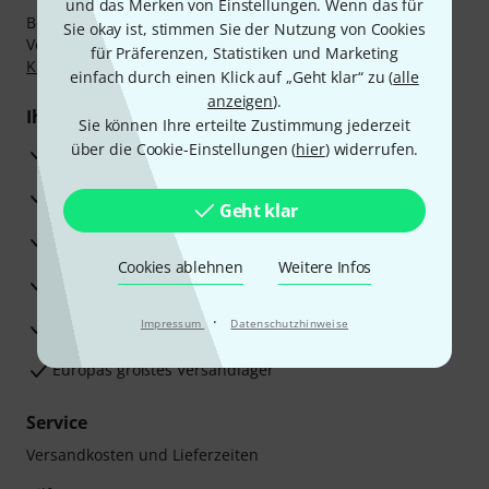
und das Merken von Einstellungen. Wenn das für
Bezahlen Sie vertraulich und sicher per Nachnahme,
Sie okay ist, stimmen Sie der Nutzung von Cookies
Vorkasse, PayPal, Amazon Pay,
Klarna Sofort bezahlen
,
für Präferenzen, Statistiken und Marketing
Klarna Ratenzahlung
oder Kreditkarte.
einfach durch einen Klick auf „Geht klar“ zu (
alle
anzeigen
).
Ihre Vorteile
Sie können Ihre erteilte Zustimmung jederzeit
über die Cookie-Einstellungen (
hier
) widerrufen.
3 Jahre Thomann Garantie
30 Tage Money-Back-Garantie
Geht klar
Reparaturservice
Cookies ablehnen
Weitere Infos
Beratung durch Fachexperten
·
Zufriedenheitsgarantie
Impressum
Datenschutzhinweise
Europas größtes Versandlager
Service
Versandkosten und Lieferzeiten