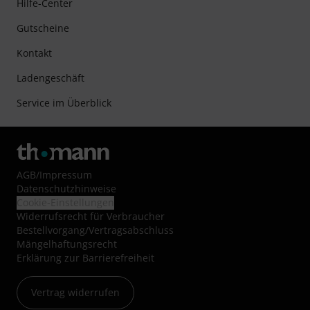
Hilfe-Center
Gutscheine
Kontakt
Ladengeschäft
Service im Überblick
AGB
/
Impressum
Datenschutzhinweise
Cookie-Einstellungen
Widerrufsrecht für Verbraucher
Bestellvorgang/Vertragsabschluss
Mängelhaftungsrecht
Erklärung zur Barrierefreiheit
Vertrag widerrufen