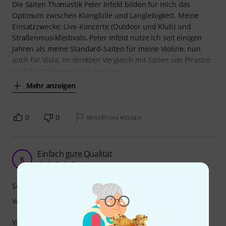
Die Saiten Thomastik Peter Infeld bilden für mich das
Optimum zwischen Klangfülle und Langlebigkeit. Meine
Einsatzzwecke: Live-Konzerte (Outdoor und Klub) und
Straßenmusikfestivals. Peter Infeld nutze ich seit einigen
Jahren als meine Standard-Saiten für meine Violine, nun
auch für Viola. Im direkten Vergleich mit Saiten von Pirastro
Evah Pirazzi haben sich die Peter
Mehr anzeigen
0
0
BEWERTUNG MELDEN
Einfach gute Qualität
K
Klanggourmet 13.09.2023
Sound
Verarbeitung
Vielleicht reißen einen diese Saiten erstmal nicht vom