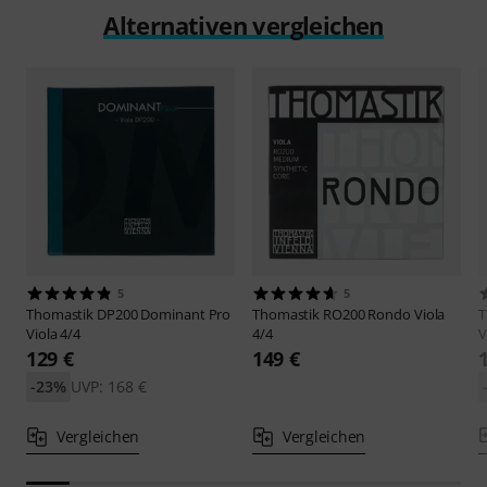
Alternativen vergleichen
5
5
Thomastik
DP200 Dominant Pro
Thomastik
RO200 Rondo Viola
T
Viola 4/4
4/4
V
129 €
149 €
-23%
UVP: 168 €
Vergleichen
Vergleichen