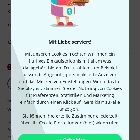
Hocker. Aber sie beweisen Tag für Tag ihre Qualitäten - im
Klang, ihrer Modulationsfähigkeit und nicht zuletzt ihrer
Haltbarkeit. Ich spiele sie auf mehreren Instrumenten und
sie überzeugen mich immer wieder.
Mit Liebe serviert!
0
0
BEWERTUNG MELDEN
Mit unseren Cookies möchten wir Ihnen ein
fluffiges Einkaufserlebnis mit allem was
Original zeigen
dazugehört bieten. Dazu zählen zum Beispiel
passende Angebote, personalisierte Anzeigen
Mein bisheriger Lieblingsstring!
und das Merken von Einstellungen. Wenn das für
P
pinn 16.06.2020
Sie okay ist, stimmen Sie der Nutzung von Cookies
für Präferenzen, Statistiken und Marketing
Sound
einfach durch einen Klick auf „Geht klar“ zu (
alle
anzeigen
).
Verarbeitung
Sie können Ihre erteilte Zustimmung jederzeit
über die Cookie-Einstellungen (
hier
) widerrufen.
Ich habe viele Saiten ausprobiert und diese sind mit
Abstand meine Favoriten! Sie erzeugen einen sehr
kraftvollen, aber gleichzeitig warmen Klang für die