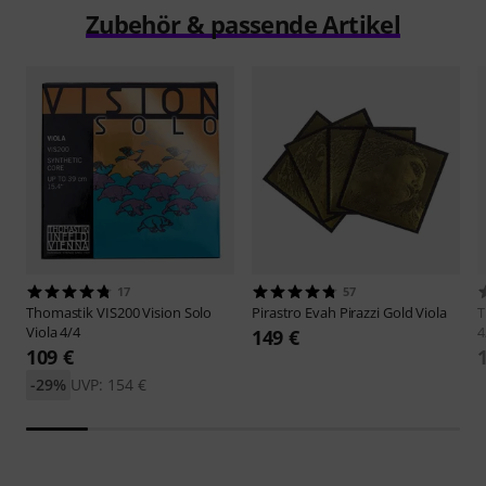
Zubehör & passende Artikel
17
57
Thomastik
VIS200 Vision Solo
Pirastro
Evah Pirazzi Gold Viola
T
Viola 4/4
4
149 €
109 €
-29%
UVP: 154 €