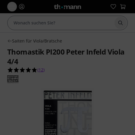
Suche 
Saiten für Viola/Bratsche
Thomastik PI200 Peter Infeld Viola
4/4
4.8 von 5 Sternen aus 12 Kundenbewertungen
(
12
)