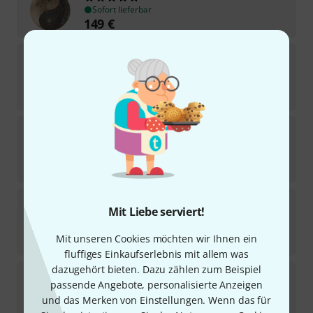
Sofort lieferbar
149
€
Thomann
Wind Gong 40
19
Sofort lieferbar
89
€
Thomann
Wind Gong 70
18
In 5–7 Wochen lieferbar
419
€
Thomann
Wuhan Sun Gong 60
Mit Liebe serviert!
1
Sofort lieferbar
Mit unseren Cookies möchten wir Ihnen ein
269
€
fluffiges Einkaufserlebnis mit allem was
dazugehört bieten. Dazu zählen zum Beispiel
Thomann
Wind Gong 130
passende Angebote, personalisierte Anzeigen
und das Merken von Einstellungen. Wenn das für
Sofort lieferbar