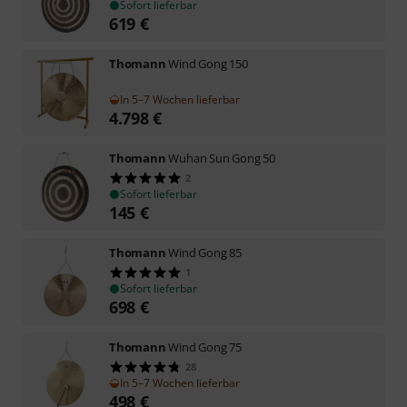
Sofort lieferbar
619
€
Thomann
Wind Gong 150
In 5–7 Wochen lieferbar
4.798
€
Thomann
Wuhan Sun Gong 50
2
Sofort lieferbar
145
€
Thomann
Wind Gong 85
1
Sofort lieferbar
698
€
Thomann
Wind Gong 75
28
In 5–7 Wochen lieferbar
498
€