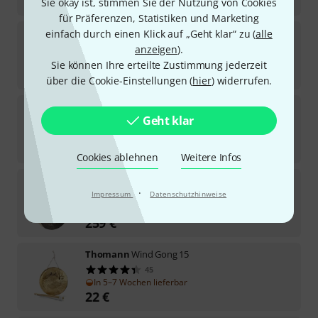
2.498
€
Sie okay ist, stimmen Sie der Nutzung von Cookies
für Präferenzen, Statistiken und Marketing
Thomann
Wuhan Sun Gong 90
einfach durch einen Klick auf „Geht klar“ zu (
alle
1
anzeigen
).
Sofort lieferbar
Sie können Ihre erteilte Zustimmung jederzeit
819
€
über die Cookie-Einstellungen (
hier
) widerrufen.
Thomann
Wuhan Sun Gong 40
Geht klar
1
Sofort lieferbar
98
€
Cookies ablehnen
Weitere Infos
Thomann
Wuhan Yin & Yang Wind Gong 60
·
Impressum
Datenschutzhinweise
2
Sofort lieferbar
259
€
Thomann
Wind Gong 15
45
In 5–7 Wochen lieferbar
22
€