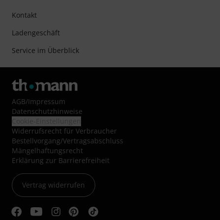
Kontakt
Ladengeschäft
Service im Überblick
AGB
/
Impressum
Datenschutzhinweise
Cookie-Einstellungen
Widerrufsrecht für Verbraucher
Bestellvorgang/Vertragsabschluss
Mängelhaftungsrecht
Erklärung zur Barrierefreiheit
Vertrag widerrufen