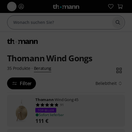
Suche 
Thomann Wind Gongs
Beratung
35
Produkte
·
Filter
Beliebtheit
Thomann
Wind Gong 45
91
TOP-SELLER
Sofort lieferbar
111
€